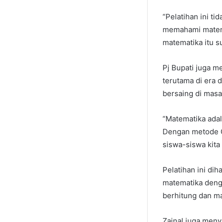
“Pelatihan ini t
memahami matema
matematika itu s
Pj Bupati juga m
terutama di era 
bersaing di masa
“Matematika adala
Dengan metode G
siswa-siswa kita 
Pelatihan ini d
matematika denga
berhitung dan m
Zainal juga men