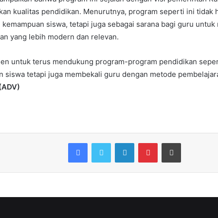
an kualitas pendidikan. Menurutnya, program seperti ini tidak 
n kemampuan siswa, tetapi juga sebagai sarana bagi guru unt
an yang lebih modern dan relevan.
en untuk terus mendukung program-program pendidikan seperti 
 siswa tetapi juga membekali guru dengan metode pembelajara
(ADV)
Facebook
Twitter
LinkedIn
Pinterest
Print