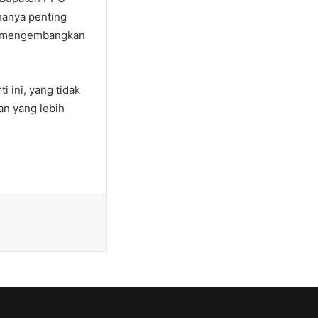
hanya penting
uk mengembangkan
ini, yang tidak
n yang lebih