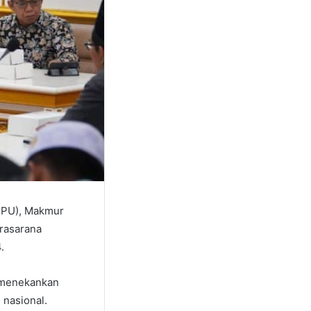
(PPU), Makmur
rasarana
.
 menekankan
 nasional.