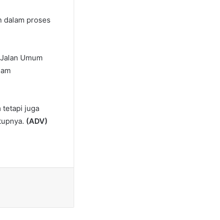
n dalam proses
n Jalan Umum
lam
tetapi juga
tupnya.
(ADV)