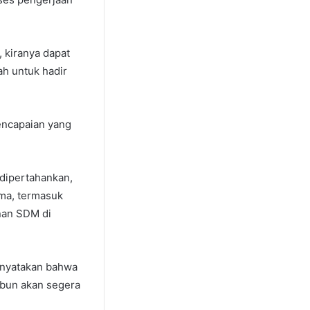
 kiranya dapat
h untuk hadir
ncapaian yang
 dipertahankan,
ama, termasuk
nan SDM di
enyatakan bahwa
rbun akan segera