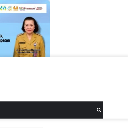
Search
for