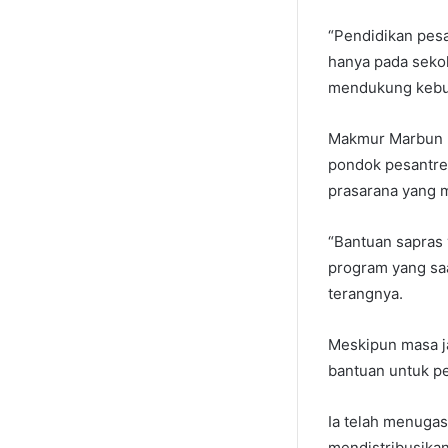
“Pendidikan pes
hanya pada sekol
mendukung kebut
Makmur Marbun m
pondok pesantre
prasarana yang 
“Bantuan sapras
program yang saa
terangnya.
Meskipun masa j
bantuan untuk pe
Ia telah menuga
mendistribusikan