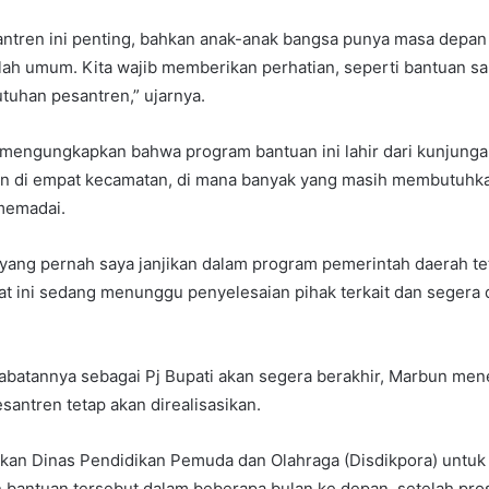
antren ini penting, bahkan anak-anak bangsa punya masa depan
ah umum. Kita wajib memberikan perhatian, seperti bantuan sa
uhan pesantren,” ujarnya.
engungkapkan bahwa program bantuan ini lahir dari kunjunga
n di empat kecamatan, di mana banyak yang masih membutuhka
memadai.
 yang pernah saya janjikan dalam program pemerintah daerah t
t ini sedang menunggu penyelesaian pihak terkait dan segera di
abatannya sebagai Pj Bupati akan segera berakhir, Marbun me
santren tetap akan direalisasikan.
skan Dinas Pendidikan Pemuda dan Olahraga (Disdikpora) untuk
 bantuan tersebut dalam beberapa bulan ke depan, setelah pr