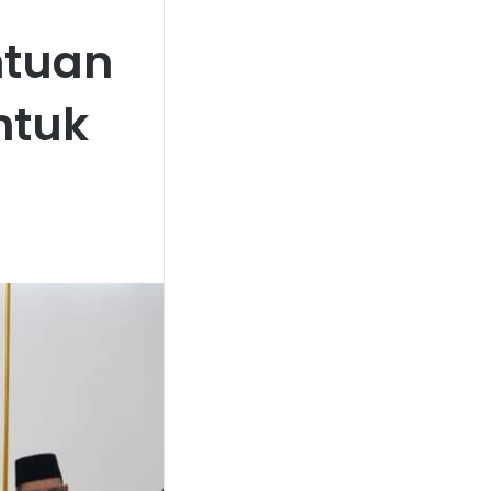
ntuan
ntuk