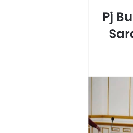
Pj B
Sar