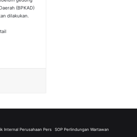
 Daerah (BPKAD)
an dilakukan.
ail
ik Internal Perusahaan Pers
SOP Perlindungan Wartawan