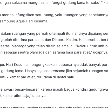
dengan seksama mengenai alihfungsi gedung lama tersebut,” ka
n mengalihfungsikan satu ruang, yaitu ruangan yang sebelumny
” sambung Agus Hari Kesuma.
 dalam ruangan yang pernah ditempati itu, nantinya dipajang 
 telah diterima para atlet dan Dispora Kaltim. Hal tersebut ber
stasi olahraga yang telah diraih selama ini. “Kalau untuk unit 
n sebagai sentra olahraga dan asrama bagi para atlet,” ucapnya
Agus Hari Kesuma mengungkapkan, sebenarnya tidak banyak pe
i gedung lama. Hanya saja ada rencana jika sejumlah ruangan saa
ntuk kamar par atlet, terutama di lantai satu.
u renovasi besar-besaran karena masih bagus kondisi gedungnya
 kamar atlet saja,” ulasnya.
a menegaskan, usulan tersebut sudah ada sejak lama bahkan 