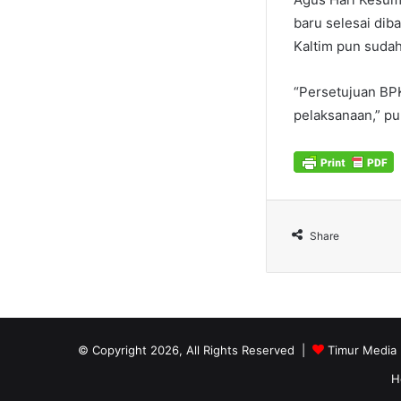
baru selesai di
Kaltim pun suda
“Persetujuan BPK
pelaksanaan,” pu
Share
© Copyright 2026, All Rights Reserved |
Timur Media
H