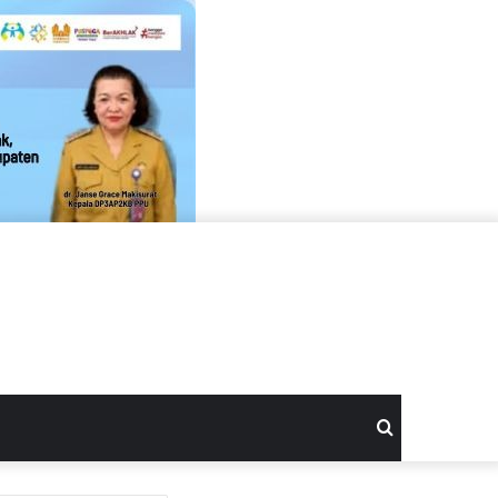
Search
for