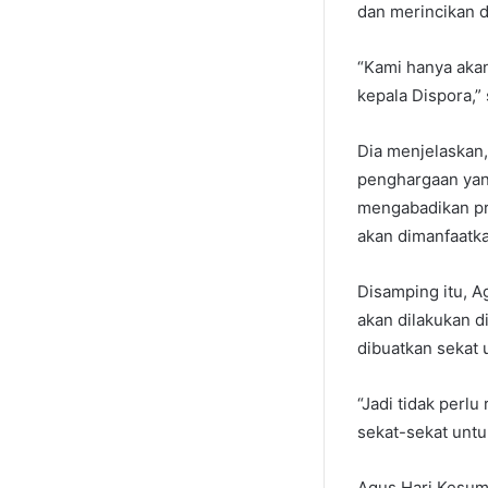
dan merincikan 
“Kami hanya aka
kepala Dispora,
Dia menjelaskan,
penghargaan yang
mengabadikan pre
akan dimanfaatka
Disamping itu, 
akan dilakukan d
dibuatkan sekat u
“Jadi tidak perl
sekat-sekat untuk
Agus Hari Kesum