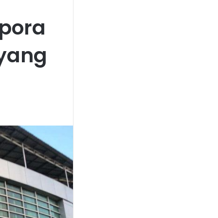
spora
 yang