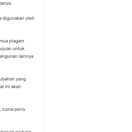
tanya.
a digunakan oleh
semua piagam
tujuan untuk
bangunan lainnya
.
rubahan yang
t ini akan
, cuma perlu
sebelum gedung