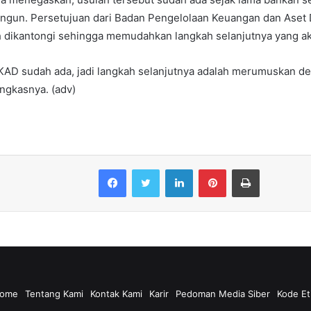
bangun. Persetujuan dari Badan Pengelolaan Keuangan dan Aset
h dikantongi sehingga memudahkan langkah selanjutnya yang ak
AD sudah ada, jadi langkah selanjutnya adalah merumuskan det
ngkasnya. (adv)
Facebook
Twitter
LinkedIn
Pinterest
Print
ome
Tentang Kami
Kontak Kami
Karir
Pedoman Media Siber
Kode Et