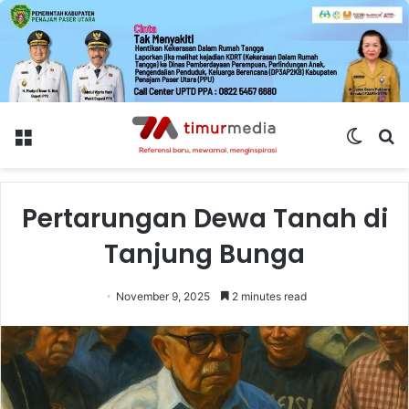
Menu
Switch
S
skin
fo
Pertarungan Dewa Tanah di
Tanjung Bunga
November 9, 2025
2 minutes read