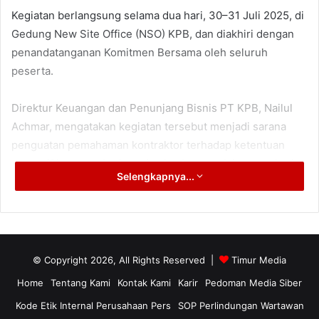
Kegiatan berlangsung selama dua hari, 30–31 Juli 2025, di
Gedung New Site Office (NSO) KPB, dan diakhiri dengan
penandatanganan Komitmen Bersama oleh seluruh
peserta.
Direktur Keuangan dan Penunjang Bisnis PT KPB, Nailul
Achmar, mengatakan kegiatan tersebut menjadi sarana
penguatan pemahaman kontraktor terhadap ketentuan
normatif ketenagakerjaan dan jaminan sosial tenaga kerja.
Selengkapnya...
“Kami memastikan setiap pekerja memperoleh haknya
secara adil dan sesuai regulasi. Komitmen ini tidak bisa
dinegosiasikan,” kata Nailul dalam keterangan tertulis,
Senin (5/8/2025).
© Copyright 2026, All Rights Reserved |
Timur Media
Home
Tentang Kami
Kontak Kami
Karir
Pedoman Media Siber
PT KPB menekankan bahwa kepatuhan terhadap
Kode Etik Internal Perusahaan Pers
SOP Perlindungan Wartawan
ketenagakerjaan merupakan bagian dari penerapan tata