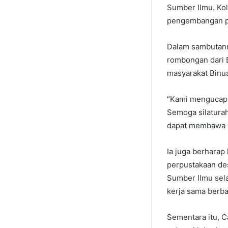
Sumber Ilmu. Kol
pengembangan pe
Dalam sambutann
rombongan dari B
masyarakat Binu
“Kami mengucapk
Semoga silaturah
dapat membawa ol
Ia juga berharap 
perpustakaan de
Sumber Ilmu sela
kerja sama berba
Sementara itu, 