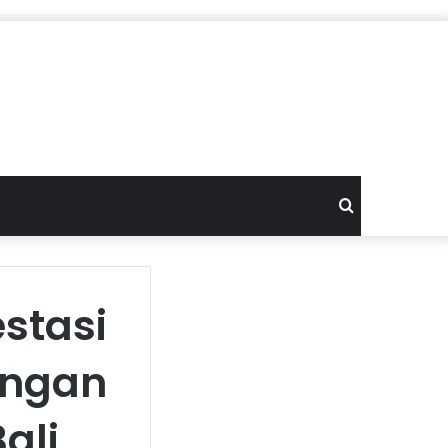
Search
for
stasi
ongan
ali