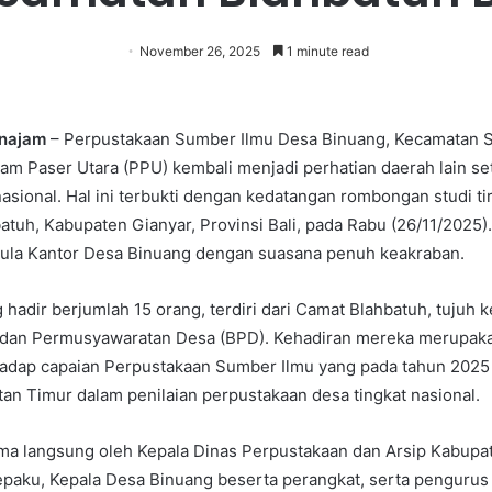
November 26, 2025
1 minute read
enajam
– Perpustakaan Sumber Ilmu Desa Binuang, Kecamatan 
m Paser Utara (PPU) kembali menjadi perhatian daerah lain se
nasional. Hal ini terbukti dengan kedatangan rombongan studi tir
tuh, Kabupaten Gianyar, Provinsi Bali, pada Rabu (26/11/2025).
Aula Kantor Desa Binuang dengan suasana penuh keakraban.
adir berjumlah 15 orang, terdiri dari Camat Blahbatuh, tujuh k
adan Permusyawaratan Desa (BPD). Kehadiran mereka merupak
rhadap capaian Perpustakaan Sumber Ilmu yang pada tahun 2025
tan Timur dalam penilaian perpustakaan desa tingkat nasional.
ima langsung oleh Kepala Dinas Perpustakaan dan Arsip Kabup
epaku, Kepala Desa Binuang beserta perangkat, serta penguru