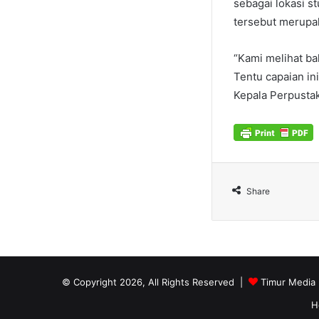
sebagai lokasi st
tersebut merupak
“Kami melihat ba
Tentu capaian ini
Kepala Perpustak
Share
© Copyright 2026, All Rights Reserved |
Timur Media
H