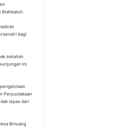
lam
 Blahbatuh.
hadiran
rsendiri bagi
ak sekalian.
kunjungan ini
t pengelolaan
an Perpustakaan
dak lepas dari
Desa Binuang