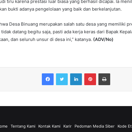
udi tiru karena prestasi luar biasa yang berhasil dicapai. Ia meni
an bukti adanya pengelolaan yang baik dan berkelanjutan.
hwa Desa Binuang merupakan salah satu desa yang memiliki pres
 tidak datang begitu saja, pasti ada kerja keras dari Bapak Kepal
aan, dan seluruh unsur di desa ini,” katanya.
(ADV/No)
Facebook
Twitter
LinkedIn
Pinterest
Print
ome
Tentang Kami
Kontak Kami
Karir
Pedoman Media Siber
Kode Et