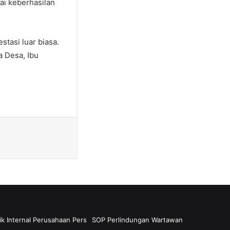
lai keberhasilan
tasi luar biasa.
a Desa, Ibu
ik Internal Perusahaan Pers
SOP Perlindungan Wartawan