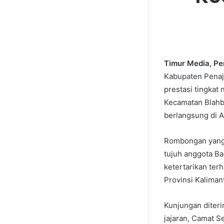
Timur Media, P
Kabupaten Penaja
prestasi tingkat 
Kecamatan Blahba
berlangsung di 
Rombongan yang h
tujuh anggota B
ketertarikan te
Provinsi Kaliman
Kunjungan diter
jajaran, Camat S