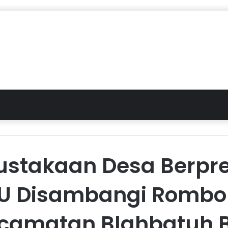
ustakaan Desa Berpre
PU Disambangi Romb
camatan Blahbatuh B