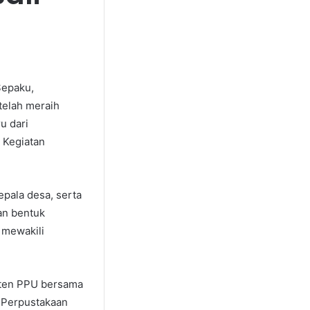
Sepaku,
telah meraih
u dari
 Kegiatan
epala desa, serta
an bentuk
 mewakili
aten PPU bersama
s Perpustakaan