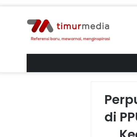
Perp
di P
Ke