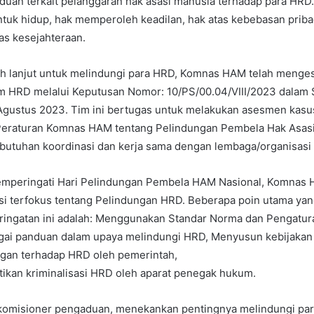
uan terkait pelanggaran hak asasi manusia terhadap para HRD.
uk hidup, hak memperoleh keadilan, hak atas kebebasan pribad
as kesejahteraan.
ih lanjut untuk melindungi para HRD, Komnas HAM telah menge
 HRD melalui Keputusan Nomor: 10/PS/00.04/VIII/2023 dalam 
 Agustus 2023. Tim ini bertugas untuk melakukan asesmen kas
Peraturan Komnas HAM tentang Pelindungan Pembela Hak Asasi
butuhan koordinasi dan kerja sama dengan lembaga/organisasi 
mperingati Hari Pelindungan Pembela HAM Nasional, Komnas 
si terfokus tentang Pelindungan HRD. Beberapa poin utama yan
ringatan ini adalah: Menggunakan Standar Norma dan Pengat
gai panduan dalam upaya melindungi HRD, Menyusun kebijakan 
ngan terhadap HRD oleh pemerintah,
kan kriminalisasi HRD oleh aparat penegak hukum.
 komisioner pengaduan, menekankan pentingnya melindungi pa