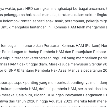
nya waktu, para HRD seringkali menghadapi berbagai ancaman, 
s pelanggaran hak asasi manusia, terutama dalam sektor ling
su kelompok rentan seperti anak-anak, perempuan, pekerja mig
. Untuk mengatasi tantangan ini, Komnas HAM telah mengambil 
, lembaga ini menerbitkan Peraturan Komnas HAM (Perkom) No
r Pelindungan terhadap Pembela HAM dan Penunjukan Pelapor
skipun terdapat keterbatasan regulasi yang memberikan perl
nas HAM tidak tinggal diam. Mereka juga menyusun
Standar N
r 6 (SNP 6) tentang Pembela Hak Asasi Manusia pada tahun 20
berapa aspek penting yang memperkuat pentingnya melindung
a hukum pembela HAM, definisi pembela HAM, serta hak dan ke
n mereka. Selain itu, Bidang Dukungan Pelayanan Pengaduan 
hwa dari tahun 2020 hingga Agustus 2023, mereka telah mene