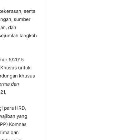
kekerasan, serta
kungan, sumber
ran, dan
sejumlah langkah
mor 5/2015
 Khusus untuk
indungan khusus
orma dan
21.
i para HRD,
wajiban yang
(DPP) Komnas
rima dan