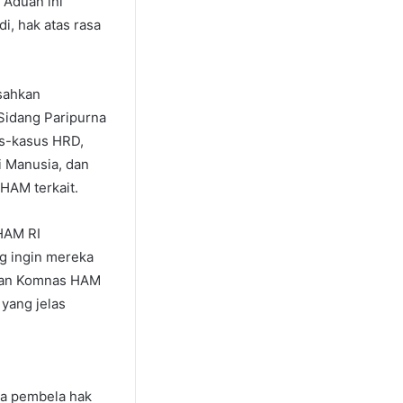
 Aduan ini
i, hak atas rasa
sahkan
Sidang Paripurna
us-kasus HRD,
 Manusia, dan
HAM terkait.
HAM RI
g ingin mereka
uran Komnas HAM
yang jelas
ra pembela hak