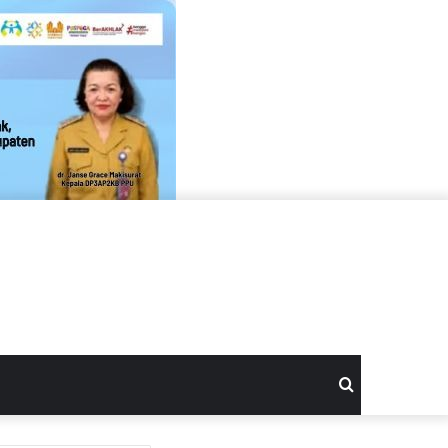
Search
for