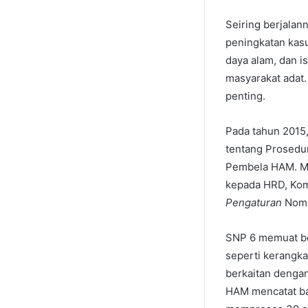
Seiring berjalan
peningkatan kasu
daya alam, dan i
masyarakat adat
penting.
Pada tahun 2015
tentang Prosedu
Pembela HAM. Me
kepada HRD, Kom
Pengaturan
Nomo
SNP 6 memuat be
seperti kerangk
berkaitan denga
HAM mencatat ba