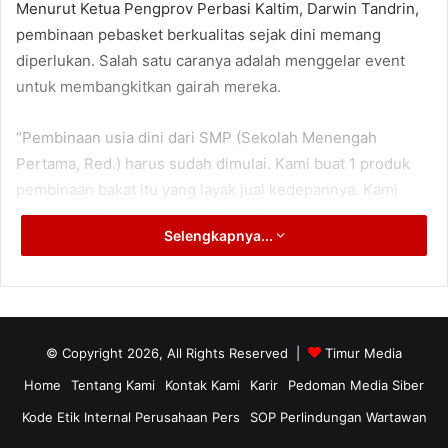
Menurut Ketua Pengprov Perbasi Kaltim, Darwin Tandrin,
pembinaan pebasket berkualitas sejak dini memang
diperlukan. Salah satu caranya adalah menggelar event
untuk membangkitkan gairah mereka.
“Pembinaan usia dini dari SMP (Sekolah Menengah
Pertama, Red.) harus sudah dimulai. Kami buat 1 produk
pembinaan bakat itu yang layak jual kedepannya. Kami
ciptakan kalau itu dibentuk dari SMP pembinaan, kompetisi
Selengkapnya...
yang bagus saya yakin tidak ada masalah,” katanya.
Menurut Darwin Tandrin, dalam membuat suatu program
dan mendukung upaya pembangunan industri olahraga,
perlu adanya kerjasama yang baik dengan Komite Olahraga
© Copyright 2026, All Rights Reserved |
Timur Media
Nasional Indonesia (KONI) Kaltim maupun Dispora Kaltim
Home
Tentang Kami
Kontak Kami
Karir
Pedoman Media Siber
sebagai bagian dari Pemerintah Provinsi (Pemprov) Kaltim.
Kode Etik Internal Perusahaan Pers
SOP Perlindungan Wartawan
“Karena kami dari pengprov tidak bisa jalan sendiri. Hita