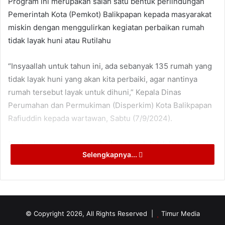
Program ini merupakan salah satu bentuk perlindungan
Pemerintah Kota (Pemkot) Balikpapan kepada masyarakat
miskin dengan menggulirkan kegiatan perbaikan rumah
tidak layak huni atau Rutilahu
“Insyaallah untuk tahun ini, ada sebanyak 135 rumah yang
tidak layak huni yang akan kita perbaiki, agar nantinya
rumah tersebut layak untuk dihuni,” Kepala Dinas
Perumahan dan Permukiman (Disperkim) Kota Balikpapan
Rafiuddin kepada wartawan, Sabtu (7/9/2024).
Dia berharap program perbaikan rumah tidak layak huni ini
Selengkapnya...
dapat selesai tepat waktu. Sehingga sebelum tahun 2025
sudah tuntas semua.
“Perbaikan 135 rumah tidak layak huni ini, menggunakan
Anggaran Pendapatan Belanja Daerah (APBD) 2024.
© Copyright 2026, All Rights Reserved |
Timur Media
Dengan total anggaran mencapai Rp3 miliar lebih,”