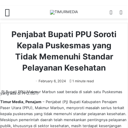
Menu
Switch
S
skin
fo
Penjabat Bupati PPU Soroti
Kepala Puskesmas yang
Tidak Memenuhi Standar
Pelayanan Kesehatan
February 6, 2024
1 minute read
Pj Bupati PPU Makmur Marbun saat berada di salah satu Puskesmas
yang ada di PPU.(IST)
Timur Media, Penajam
– Penjabat (Pj) Bupati Kabupaten Penajam
Paser Utara (PPU), Makmur Marbun, menyoroti masalah serius terkait
kepala puskesmas yang tidak memenuhi standar pelayanan kesehatan.
Meskipun pemerintah daerah telah menekankan pentingnya pelayanan
publik, khususnya di sektor kesehatan, masih terdapat kesenjangan