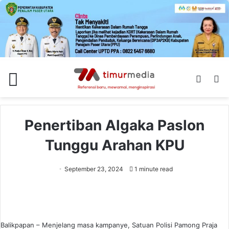
Menu
Switch
S
skin
fo
Penertiban Algaka Paslon
Tunggu Arahan KPU
September 23, 2024
1 minute read
Balikpapan – Menjelang masa kampanye, Satuan Polisi Pamong Praja