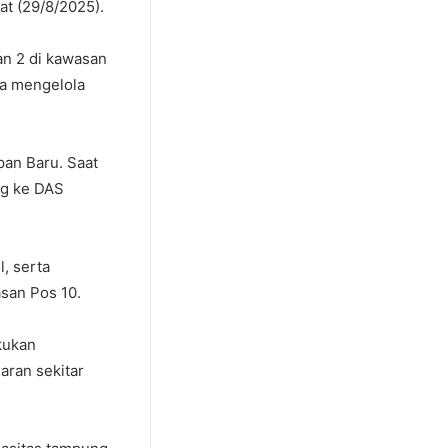
at (29/8/2025).
dan 2 di kawasan
ga mengelola
pan Baru. Saat
ng ke DAS
, serta
asan Pos 10.
akukan
aran sekitar