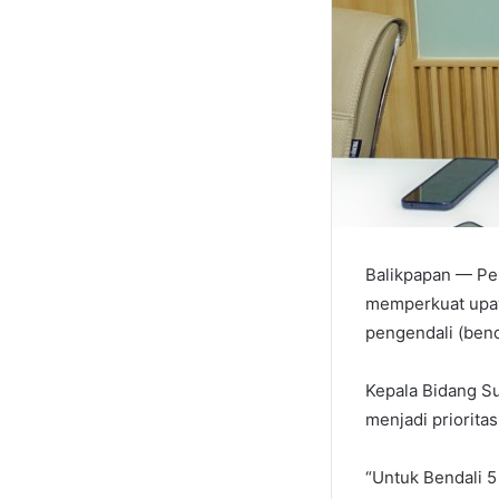
Balikpapan — Pe
memperkuat upay
pengendali (bend
Kepala Bidang S
menjadi priorita
“Untuk Bendali 5