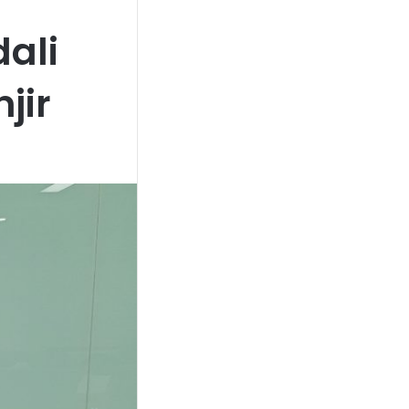
ali
jir