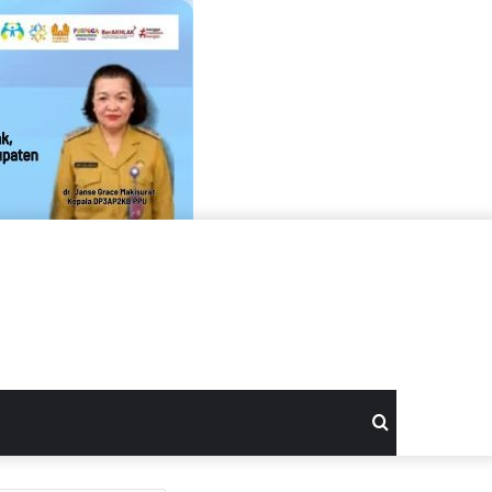
Search
for