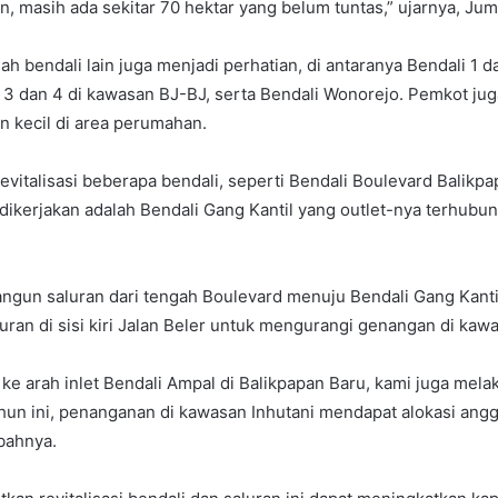
, masih ada sekitar 70 hektar yang belum tuntas,” ujarnya, Jum
lah bendali lain juga menjadi perhatian, di antaranya Bendali 1 
 3 dan 4 di kawasan BJ-BJ, serta Bendali Wonorejo. Pemkot ju
n kecil di area perumahan.
vitalisasi beberapa bendali, seperti Bendali Boulevard Balikpa
 dikerjakan adalah Bendali Gang Kantil yang outlet-nya terhubu
gun saluran dari tengah Boulevard menuju Bendali Gang Kantil
ran di sisi kiri Jalan Beler untuk mengurangi genangan di kaw
r ke arah inlet Bendali Ampal di Balikpapan Baru, kami juga mel
n ini, penanganan di kawasan Inhutani mendapat alokasi angg
mbahnya.