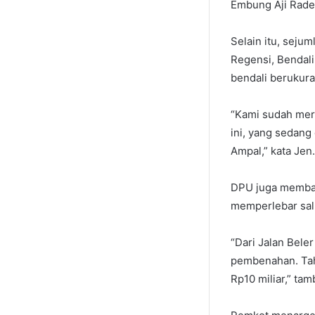
Embung Aji Raden
Selain itu, sejum
Regensi, Bendali
bendali berukura
“Kami sudah mere
ini, yang sedang
Ampal,” kata Jen.
DPU juga memban
memperlebar salu
“Dari Jalan Bele
pembenahan. Tahu
Rp10 miliar,” ta