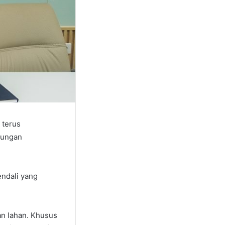
 terus
dungan
ndali yang
an lahan. Khusus