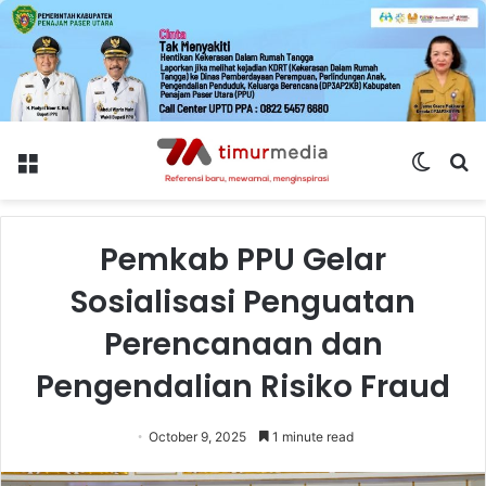
Menu
Switch
S
skin
fo
Pemkab PPU Gelar
Sosialisasi Penguatan
Perencanaan dan
Pengendalian Risiko Fraud
October 9, 2025
1 minute read