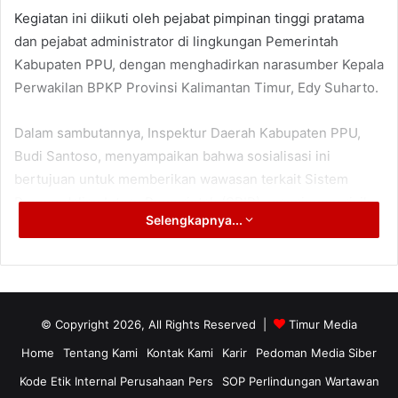
Kegiatan ini diikuti oleh pejabat pimpinan tinggi pratama
dan pejabat administrator di lingkungan Pemerintah
Kabupaten PPU, dengan menghadirkan narasumber Kepala
Perwakilan BPKP Provinsi Kalimantan Timur, Edy Suharto.
Dalam sambutannya, Inspektur Daerah Kabupaten PPU,
Budi Santoso, menyampaikan bahwa sosialisasi ini
bertujuan untuk memberikan wawasan terkait Sistem
Pengendalian Intern Pemerintah (SPIP), manajemen risiko,
Selengkapnya...
strategi pencegahan, deteksi dini, serta tindak lanjut atas
temuan pengawasan.
“Perencanaan yang berkualitas harus selalu diiringi
dengan pengendalian risiko yang terukur. Berdasarkan
© Copyright 2026, All Rights Reserved |
Timur Media
hasil evaluasi BPKP, tingkat maturitas SPIP Kabupaten
Home
Tentang Kami
Kontak Kami
Karir
Pedoman Media Siber
PPU pada tahun 2024 masih berada pada level 2, indeks
Kode Etik Internal Perusahaan Pers
SOP Perlindungan Wartawan
efektivitas pengendalian korupsi di level 1, dan manajemen