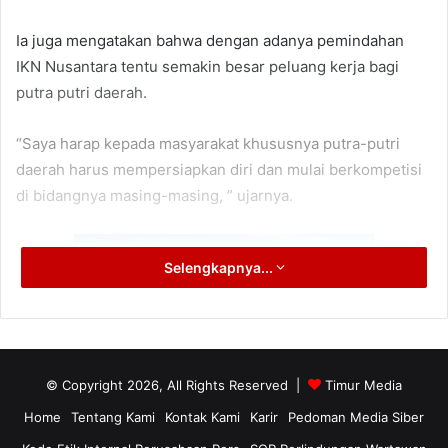
Ia juga mengatakan bahwa dengan adanya pemindahan
IKN Nusantara tentu semakin besar peluang kerja bagi
putra putri daerah.
“Saya harap kepada masyarakat khususnya putra-putri
daerah harus mempersiapkan diri dan mulai berkompetisi
di bidangnya masing-masing, ” ujarnya.
Selengkapnya...
© Copyright 2026, All Rights Reserved |
Timur Media
Home
Tentang Kami
Kontak Kami
Karir
Pedoman Media Siber
[/media-credit] Kantor Dewan Perwakilan