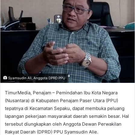
Syamsudin Ali, Anggota DPRD PPU
TimurMedia, Penajam – Pemindahan Ibu Kota Negara
(Nusantara) di Kabupaten Penajam Paser Utara (PPU)
tepatnya di Kecamatan Sepaku, dapat membuka peluang
lapangan pekerjaan masyarakat daerah semakin besar. Hal
tersebut diungkapkan oleh Anggota Dewan Perwakilan
Rakyat Daerah (DPRD) PPU Syamsudin Alie.