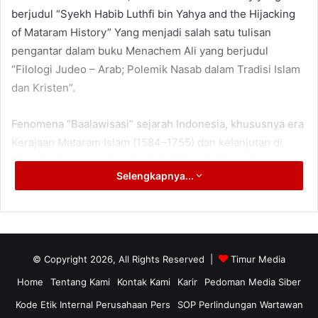
berjudul “Syekh Habib Luthfi bin Yahya and the Hijacking
of Mataram History” Yang menjadi salah satu tulisan
pengantar dalam buku Menachem Ali yang berjudul
“Filologi Judeo – Arab; Polemik Nasab dalam Tradisi Islam
dan Kristen”.
Fenomena “Baalawisasi” sejarah Indonesia, khususnya era
Kerajaan Mataram Islam (1584–1755) dan kelanjutan di
Yogyakarta, merupakan bentuk distorsi sistematis yang
Selengkapnya...
mengkhianati fakta sejarah demi kepentingan narasi nasab
dan pengaruh kelompok tertentu. Praktik ini paling kentara
dalam klaim-klaim atas ribuan makam leluhur Mataram
oleh kalangan habaib, terutama yang dipimpin Habib Luthfi
bin Yahya. Kritik ini bukan sekadar opini, melainkan
© Copyright 2026, All Rights Reserved |
Timur Media
didasarkan pada analisis kritis sejarawan terkemuka
Home
Tentang Kami
Kontak Kami
Karir
Pedoman Media Siber
seperti Prof. Peter Carey dari Oxford University.
Kode Etik Internal Perusahaan Pers
SOP Perlindungan Wartawan