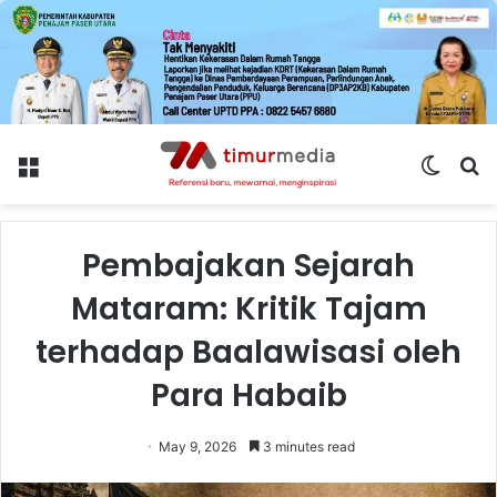
Menu
Switch
S
skin
fo
Pembajakan Sejarah
Mataram: Kritik Tajam
terhadap Baalawisasi oleh
Para Habaib
May 9, 2026
3 minutes read