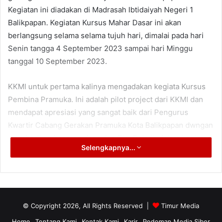
Kegiatan ini diadakan di Madrasah Ibtidaiyah Negeri 1
Balikpapan. Kegiatan Kursus Mahar Dasar ini akan
berlangsung selama selama tujuh hari, dimalai pada hari
Senin tangga 4 September 2023 sampai hari Minggu
tanggal 10 September 2023.
KKMI untuk pertama kalinya mengadakan kegiata Kursus
Pembina Pramuka. Ini adalah pilot project dari KKMI dan
mendapat apresiasi yang sangat baik dari Pengurus
Kwartir Cabang Gerakan Pramuka Kota Balikpapan dwngan
memberikan bantuan dana dan Tim Pelatih dalam kegiatan
Selengkapnya...
Kursus Mahir Dasar (KMD) ini.
Peserta KMD ini adalah calon pembina pramuka dari guru-
guru Madrasah Ibtidaiyah se Kota Balikpapan, berjumlah 55
orang, terdiri dari peserta laki-laki 15 orang dan peserta
© Copyright 2026, All Rights Reserved |
Timur Media
perempuan 40 orang.
Home
Tentang Kami
Kontak Kami
Karir
Pedoman Media Siber