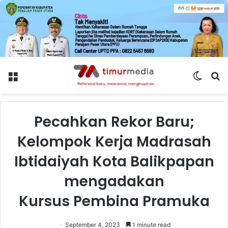
Menu
Switch
S
skin
fo
Pecahkan Rekor Baru;
Kelompok Kerja Madrasah
Ibtidaiyah Kota Balikpapan
mengadakan
Kursus Pembina Pramuka
September 4, 2023
1 minute read