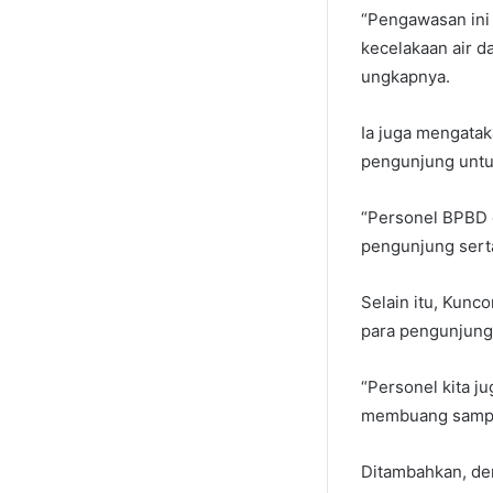
“Pengawasan ini 
kecelakaan air d
ungkapnya.
Ia juga mengata
pengunjung untu
“Personel BPBD 
pengunjung serta
Selain itu, Kunc
para pengunjung 
“Personel kita j
membuang sampah
Ditambahkan, den