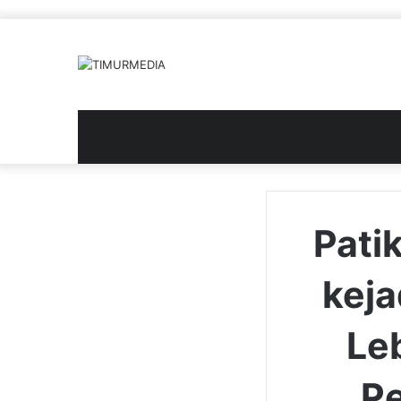
Pati
keja
Le
P