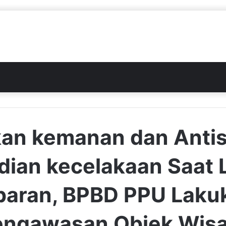
kan kemanan dan Antis
dian kecelakaan Saat 
baran, BPBD PPU Laku
engawasan Objek Wisa