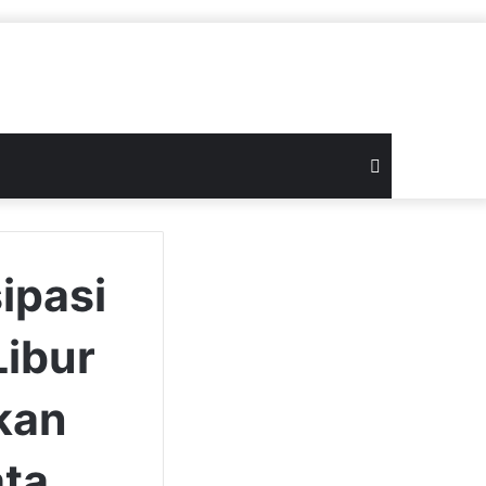
Search
for
ipasi
Libur
kan
ta