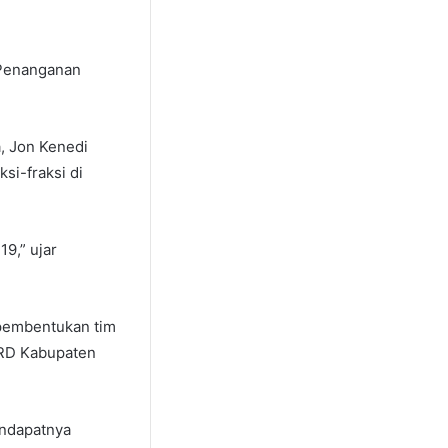
 Penanganan
, Jon Kenedi
i-fraksi di
9,” ujar
pembentukan tim
PRD Kabupaten
endapatnya