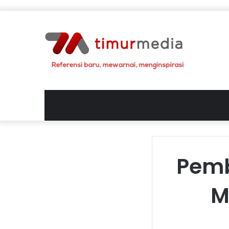
Pemb
M