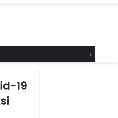
Search
for
id-19
si