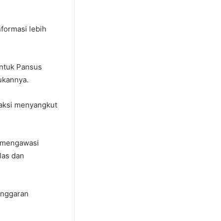
formasi lebih
entuk Pansus
ukannya.
fraksi menyangkut
a mengawasi
las dan
Anggaran