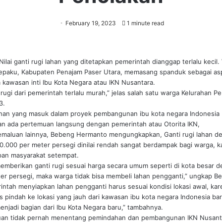
February 19, 2023
1 minute read
ilai ganti rugi lahan yang ditetapkan pemerintah dianggap terlalu kecil
paku, Kabupaten Penajam Paser Utara, memasang spanduk sebagai aspi
kawasan inti Ibu Kota Negara atau IKN Nusantara.
i rugi dari pemerintah terlalu murah,” jelas salah satu warga Kelurahan 
3.
i lahan yang masuk dalam proyek pembangunan ibu kota negara Indonesia
n ada pertemuan langsung dengan pemerintah atau Otorita IKN,
emaluan lainnya, Bebeng Hermanto mengungkapkan, Ganti rugi lahan den
000 per meter persegi dinilai rendah sangat berdampak bagi warga, kar
pan masyarakat setempat.
memberikan ganti rugi sesuai harga secara umum seperti di kota besar de
ter persegi, maka warga tidak bisa membeli lahan pengganti,” ungkap B
erintah menyiapkan lahan pengganti harus sesuai kondisi lokasi awal, k
us pindah ke lokasi yang jauh dari kawasan ibu kota negara Indonesia bar
menjadi bagian dari Ibu Kota Negara baru,” tambahnya.
uan tidak pernah menentang pemindahan dan pembangunan IKN Nusantar