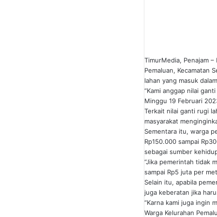
TimurMedia, Penajam – N
Pemaluan, Kecamatan Se
lahan yang masuk dalam 
“Kami anggap nilai gant
Minggu 19 Februari 202
Terkait nilai ganti rug
masyarakat menginginka
Sementara itu, warga p
Rp150.000 sampai Rp300.
sebagai sumber kehidu
“Jika pemerintah tidak 
sampai Rp5 juta per me
Selain itu, apabila pem
juga keberatan jika har
“Karna kami juga ingin 
Warga Kelurahan Pemal