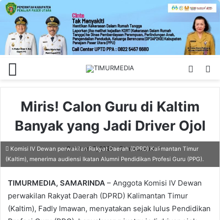
Menu
Switch
S
skin
fo
Miris! Calon Guru di Kaltim
Banyak yang Jadi Driver Ojol
October 15, 2025
1 minute read
Komisi IV Dewan perwakilan Rakyat Daerah (DPRD) Kalimantan Timur
(Kaltim), menerima audiensi Ikatan Alumni Pendidikan Profesi Guru (PPG).
TIMURMEDIA, SAMARINDA
– Anggota Komisi IV Dewan
perwakilan Rakyat Daerah (DPRD) Kalimantan Timur
(Kaltim), Fadly Imawan, menyatakan sejak lulus Pendidikan