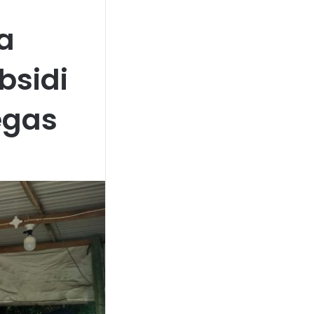
a
bsidi
egas