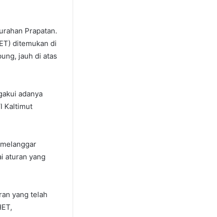
urahan Prapatan.
ET) ditemukan di
ung, jauh di atas
gakui adanya
I Kaltimut
 melanggar
i aturan yang
ran yang telah
HET,