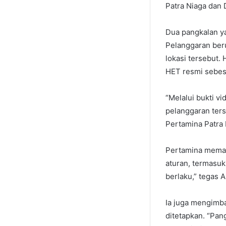
Patra Niaga dan 
Dua pangkalan y
Pelanggaran beru
lokasi tersebut.
HET resmi sebes
“Melalui bukti v
pelanggaran ters
Pertamina Patra N
Pertamina memas
aturan, termasu
berlaku,” tegas 
Ia juga mengimba
ditetapkan. “Pan