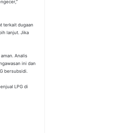
engecer,”
 terkait dugaan
h lanjut. Jika
 aman. Analis
ngawasan ini dan
G bersubsidi.
enjual LPG di