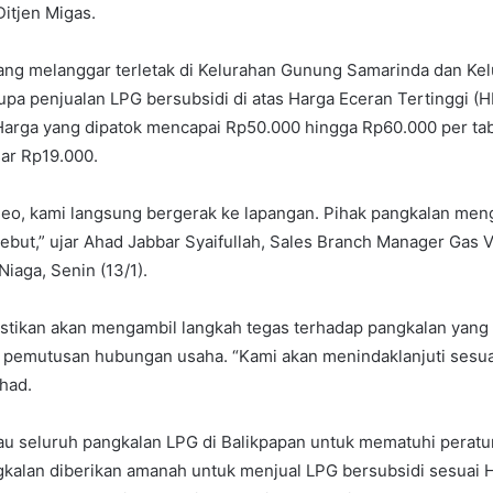
Ditjen Migas.
ang melanggar terletak di Kelurahan Gunung Samarinda dan Kel
pa penjualan LPG bersubsidi di atas Harga Eceran Tertinggi (H
 Harga yang dipatok mencapai Rp50.000 hingga Rp60.000 per tab
ar Rp19.000.
ideo, kami langsung bergerak ke lapangan. Pihak pangkalan men
ebut,” ujar Ahad Jabbar Syaifullah, Sales Branch Manager Gas V
iaga, Senin (13/1).
tikan akan mengambil langkah tegas terhadap pangkalan yang
k pemutusan hubungan usaha. “Kami akan menindaklanjuti sesua
Ahad.
u seluruh pangkalan LPG di Balikpapan untuk mematuhi peratu
gkalan diberikan amanah untuk menjual LPG bersubsidi sesuai 