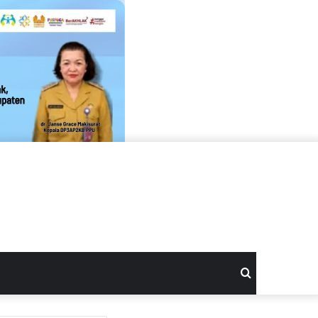
Search
for