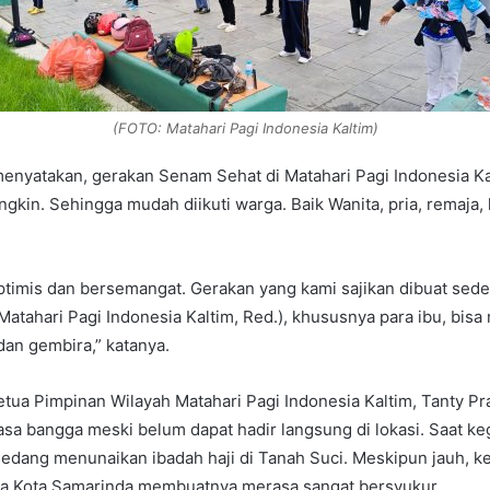
(FOTO: Matahari Pagi Indonesia Kaltim)
i menyatakan, gerakan Senam Sehat di Matahari Pagi Indonesia K
kin. Sehingga mudah diikuti warga. Baik Wanita, pria, remaja,
timis dan bersemangat. Gerakan yang kami sajikan dibuat sed
atahari Pagi Indonesia Kaltim, Red.), khususnya para ibu, bisa
an gembira,” katanya.
etua Pimpinan Wilayah Matahari Pagi Indonesia Kaltim, Tanty P
a bangga meski belum dapat hadir langsung di lokasi. Saat ke
sedang menunaikan ibadah haji di Tanah Suci. Meskipun jauh, k
a Kota Samarinda membuatnya merasa sangat bersyukur.