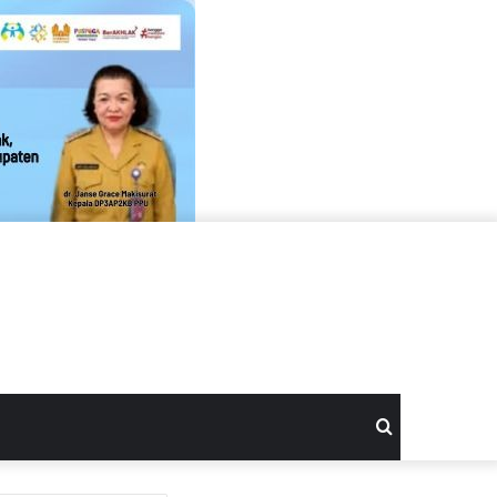
Search
for