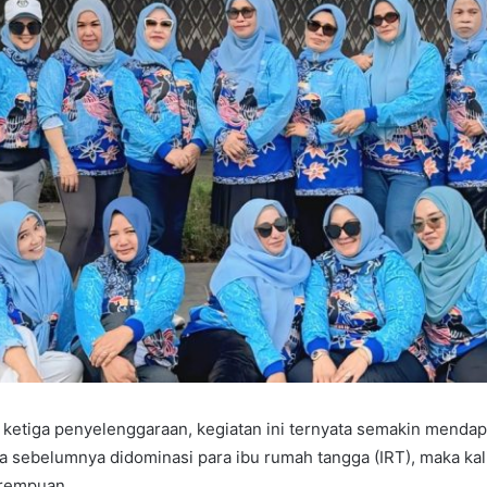
ketiga penyelenggaraan, kegiatan ini ternyata semakin mendap
ika sebelumnya didominasi para ibu rumah tangga (IRT), maka kali
erempuan.