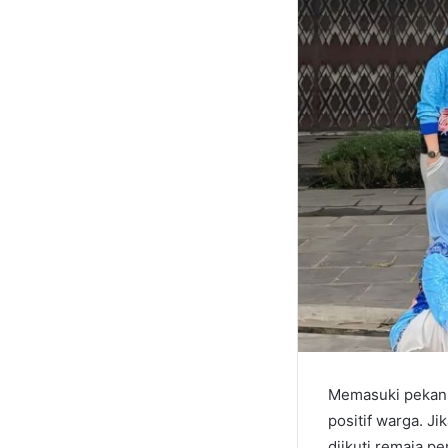
Memasuki pekan 
positif warga. J
diikuti remaja p