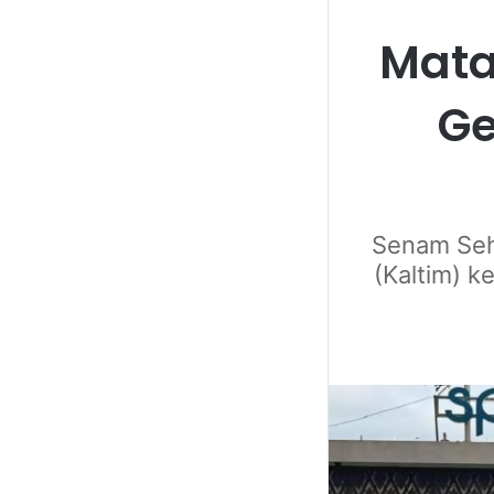
Mata
Ge
Senam Seh
(Kaltim) k