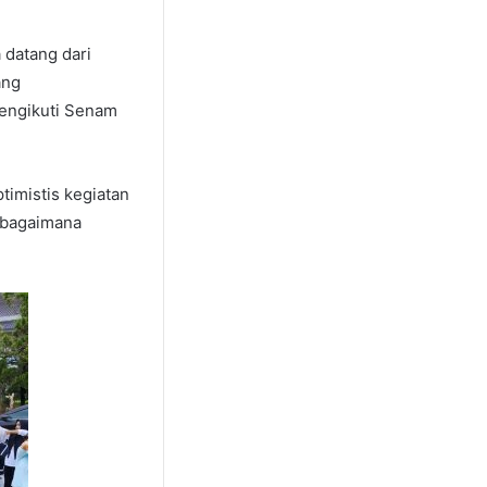
 datang dari
ang
mengikuti Senam
timistis kegiatan
t bagaimana