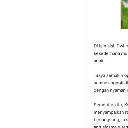
Di lain sisi, Dw
sesederhana mung
anak.
“Saya semakin op
semua anggota (M
dengan nyaman d
Sementara itu, K
menyampaikan ras
berlangsung, ia 
antusiasme warg