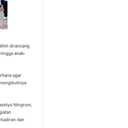
altim dirancang
 hingga anak-
erhana agar
 mengikutinya
rasetyo Ningrum,
giatan
ehadiran dan