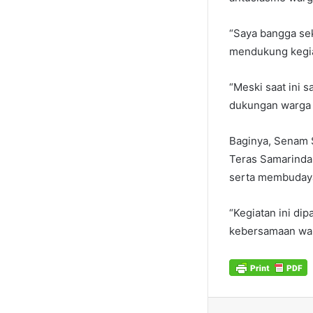
“Saya bangga sek
mendukung kegiat
“Meski saat ini 
dukungan warga 
Baginya, Senam S
Teras Samarinda
serta membudaya
“Kegiatan ini di
kebersamaan warg