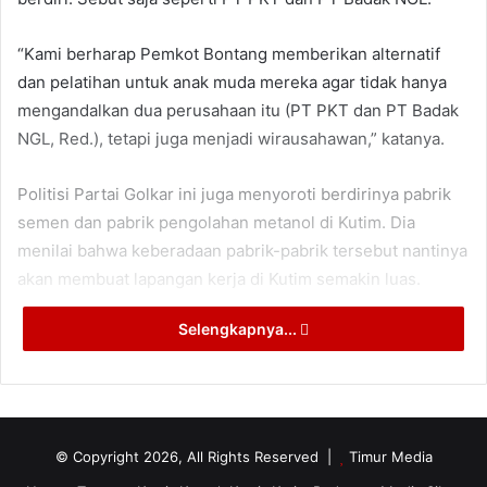
“Kami berharap Pemkot Bontang memberikan alternatif
dan pelatihan untuk anak muda mereka agar tidak hanya
mengandalkan dua perusahaan itu (PT PKT dan PT Badak
NGL, Red.), tetapi juga menjadi wirausahawan,” katanya.
Politisi Partai Golkar ini juga menyoroti berdirinya pabrik
semen dan pabrik pengolahan metanol di Kutim. Dia
menilai bahwa keberadaan pabrik-pabrik tersebut nantinya
akan membuat lapangan kerja di Kutim semakin luas.
Selengkapnya...
Kendati demikian, M. Udin mendorong agar perusahaan di
sana, dapat memberdayakan tenaga kerja asli Kutim agar
dampaknya dapat dirasakan masyarakat. “Jangan sampai
perusahaan justru merekrut merekrut banyak TKA,”
ujarnya.
© Copyright 2026, All Rights Reserved |
Timur Media