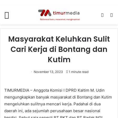
Menu
Switch
S
skin
fo
Masyarakat Keluhkan Sulit
Cari Kerja di Bontang dan
Kutim
November 13, 2023
1 minute read
TIMURMEDIA – Anggota Komisi I DPRD Kaltim M. Udin
mengungkapkan banyak masyarakat di Bontang dan Kutim
mengeluhkan sulitnya mencari kerja. Padahal di dua
daerah ini, ada sejumlah perusahaan besar nasional
berdiri. Sebut saja seperti PT PKT dan PT Badak NGL.