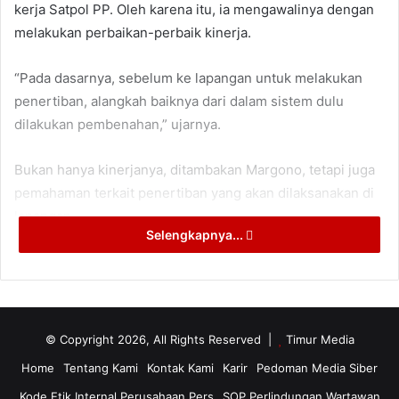
kerja Satpol PP. Oleh karena itu, ia mengawalinya dengan
melakukan perbaikan-perbaik kinerja.
“Pada dasarnya, sebelum ke lapangan untuk melakukan
penertiban, alangkah baiknya dari dalam sistem dulu
dilakukan pembenahan,” ujarnya.
Bukan hanya kinerjanya, ditambakan Margono, tetapi juga
pemahaman terkait penertiban yang akan dilaksanakan di
lapangan.
Selengkapnya...
Salah satunya ialah perlunya infrastruktur dalam
menunjang kerja-kerja penertiban. Yakni Kantor Satpol PP
yang permanen yang dapat menunjang setiap program dan
kegiatan yang akan dilakukan dalam lingkup Satpol-PP
© Copyright 2026, All Rights Reserved |
Timur Media
PPU.
Home
Tentang Kami
Kontak Kami
Karir
Pedoman Media Siber
Kode Etik Internal Perusahaan Pers
SOP Perlindungan Wartawan