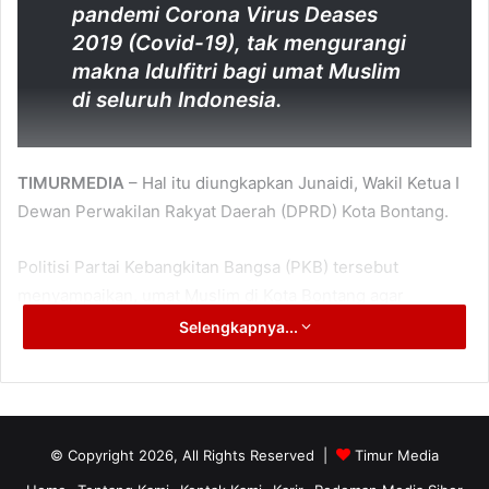
pandemi Corona Virus Deases
2019 (Covid-19), tak mengurangi
makna Idulfitri bagi umat Muslim
di seluruh Indonesia.
TIMURMEDIA
– Hal itu diungkapkan Junaidi, Wakil Ketua I
Dewan Perwakilan Rakyat Daerah (DPRD) Kota Bontang.
Politisi Partai Kebangkitan Bangsa (PKB) tersebut
menyampaikan, umat Muslim di Kota Bontang agar
merayakan hari kemenangan dengan penuh khidmat. Dan,
Selengkapnya...
tetap mematuhi anjuran dan imbauan Pemerintah serta
menerapkan protokol kesehatan (prokes) Covid-19.
Junaidi mengatakan, melalui Idulfitri tahun ini, diharapkan
© Copyright 2026, All Rights Reserved |
Timur Media
bisa memberikan vibrasi positif untuk umat Muslim. Sebab