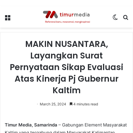
Menu
Switch
S
skin
fo
MAKIN NUSANTARA,
Layangkan Surat
Pernyataan Sikap Evaluasi
Atas Kinerja Pj Gubernur
Kaltim
March 25, 2024
4 minutes read
Timur Media, Samarinda
– Gabungan Element Masyarakat
Kaltim yang tergabung dalam Masyarakat Kalimantan