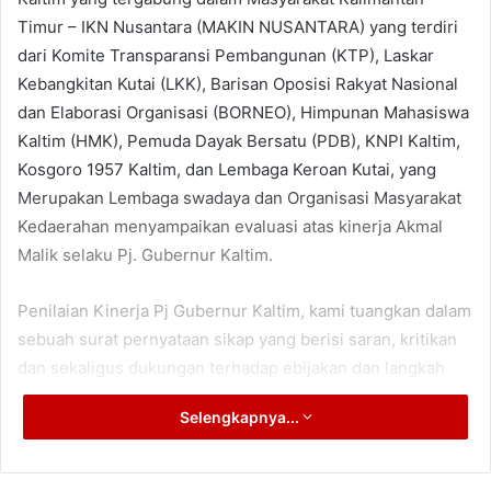
Timur – IKN Nusantara (MAKIN NUSANTARA) yang terdiri
dari Komite Transparansi Pembangunan (KTP), Laskar
Kebangkitan Kutai (LKK), Barisan Oposisi Rakyat Nasional
dan Elaborasi Organisasi (BORNEO), Himpunan Mahasiswa
Kaltim (HMK), Pemuda Dayak Bersatu (PDB), KNPI Kaltim,
Kosgoro 1957 Kaltim, dan Lembaga Keroan Kutai, yang
Merupakan Lembaga swadaya dan Organisasi Masyarakat
Kedaerahan menyampaikan evaluasi atas kinerja Akmal
Malik selaku Pj. Gubernur Kaltim.
Penilaian Kinerja Pj Gubernur Kaltim, kami tuangkan dalam
sebuah surat pernyataan sikap yang berisi saran, kritikan
dan sekaligus dukungan terhadap ebijakan dan langkah
konkret Pj Gubernur Kaltim dalam mengemban misi utama
Selengkapnya...
yakni Mensejahterakan Masyarakat Kalimantan Timur.
Denny Ruslan, MBA dan Fajar Darmawan selaku