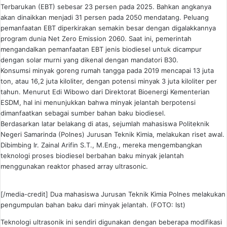
Terbarukan (EBT) sebesar 23 persen pada 2025. Bahkan angkanya
akan dinaikkan menjadi 31 persen pada 2050 mendatang. Peluang
pemanfaatan EBT diperkirakan semakin besar dengan digalakkannya
program dunia Net Zero Emission 2060. Saat ini, pemerintah
mengandalkan pemanfaatan EBT jenis biodiesel untuk dicampur
dengan solar murni yang dikenal dengan mandatori B30.
Konsumsi minyak goreng rumah tangga pada 2019 mencapai 13 juta
ton, atau 16,2 juta kiloliter, dengan potensi minyak 3 juta kiloliter per
tahun. Menurut Edi Wibowo dari Direktorat Bioenergi Kementerian
ESDM, hal ini menunjukkan bahwa minyak jelantah berpotensi
dimanfaatkan sebagai sumber bahan baku biodiesel.
Berdasarkan latar belakang di atas, sejumlah mahasiswa Politeknik
Negeri Samarinda (Polnes) Jurusan Teknik Kimia, melakukan riset awal.
Dibimbing Ir. Zainal Arifin S.T., M.Eng., mereka mengembangkan
teknologi proses biodiesel berbahan baku minyak jelantah
menggunakan reaktor phased array ultrasonic.
[/media-credit] Dua mahasiswa Jurusan Teknik Kimia Polnes melakukan
pengumpulan bahan baku dari minyak jelantah. (FOTO: Ist)
Teknologi ultrasonik ini sendiri digunakan dengan beberapa modifikasi