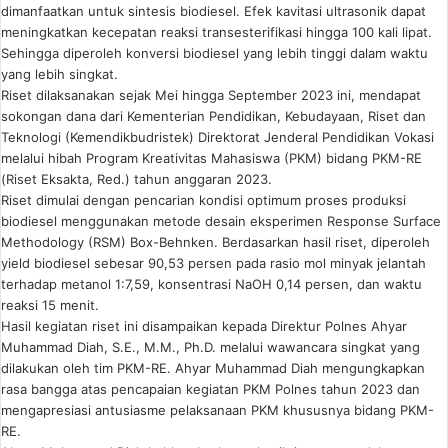
dimanfaatkan untuk sintesis biodiesel. Efek kavitasi ultrasonik dapat
meningkatkan kecepatan reaksi transesterifikasi hingga 100 kali lipat.
Sehingga diperoleh konversi biodiesel yang lebih tinggi dalam waktu
yang lebih singkat.
Riset dilaksanakan sejak Mei hingga September 2023 ini, mendapat
sokongan dana dari Kementerian Pendidikan, Kebudayaan, Riset dan
Teknologi (Kemendikbudristek) Direktorat Jenderal Pendidikan Vokasi
melalui hibah Program Kreativitas Mahasiswa (PKM) bidang PKM-RE
(Riset Eksakta, Red.) tahun anggaran 2023.
Riset dimulai dengan pencarian kondisi optimum proses produksi
biodiesel menggunakan metode desain eksperimen Response Surface
Methodology (RSM) Box-Behnken. Berdasarkan hasil riset, diperoleh
yield biodiesel sebesar 90,53 persen pada rasio mol minyak jelantah
terhadap metanol 1:7,59, konsentrasi NaOH 0,14 persen, dan waktu
reaksi 15 menit.
Hasil kegiatan riset ini disampaikan kepada Direktur Polnes Ahyar
Muhammad Diah, S.E., M.M., Ph.D. melalui wawancara singkat yang
dilakukan oleh tim PKM-RE. Ahyar Muhammad Diah mengungkapkan
rasa bangga atas pencapaian kegiatan PKM Polnes tahun 2023 dan
mengapresiasi antusiasme pelaksanaan PKM khususnya bidang PKM-
RE.