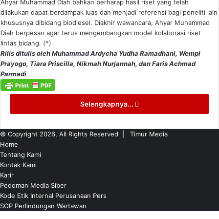
Ahyar Muhammad Diah bahkan berharap hasil riset yang telah
dilakukan dapat berdampak luas dan menjadi referensi bagi peneliti lain
khususnya dibidang biodiesel. Diakhir wawancara, Ahyar Muhammad
Diah berpesan agar terus mengembangkan model kolaborasi riset
lintas bidang. (*)
Rilis ditulis oleh Muhammad Ardycha Yudha Ramadhani, Wempi
Prayogo, Tiara Priscilla, Nikmah Nurjannah, dan Faris Achmad
Parmadi
Selengkapnya...
© Copyright 2026, All Rights Reserved |
Timur Media
Home
Tentang Kami
Kontak Kami
Karir
Pedoman Media Siber
Kode Etik Internal Perusahaan Pers
SOP Perlindungan Wartawan