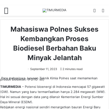
Menu
Switch
S
skin
fo
Mahasiswa Polnes Sukses
Kembangkan Proses
Biodiesel Berbahan Baku
Minyak Jelantah
September 11, 2023
2 minutes read
Para mahasiswa Jurusan Teknik Kimia Polnes saat memamerkan
produk biodiesel. (FOTO: Ist)
TIMURMEDIA
– Potensi bioenergi di Indonesia mencapai 57 gigawatt
(GW). Namun yang baru termanfaatkan hanya 2.284 megawatt (MW).
Hal ini sesuai dengan data yang dilansir Kementerian Energi Sumber
Daya Mineral (ESDM).
Kebijakan energi nasional sendiri menargetkan bauran Energi Baru