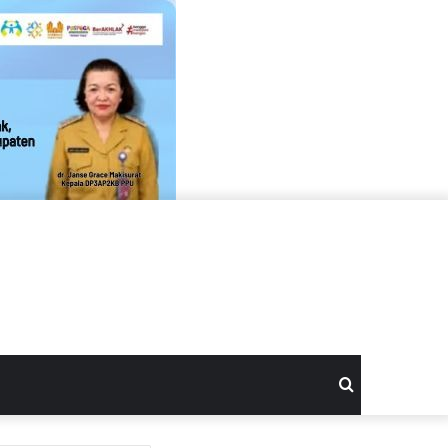
Search
for