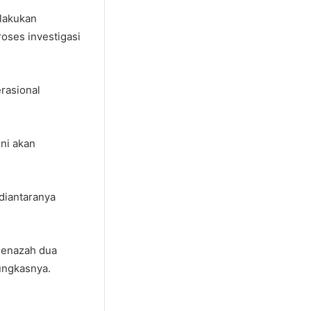
elakukan
roses investigasi
rasional
ni akan
 diantaranya
jenazah dua
ungkasnya.