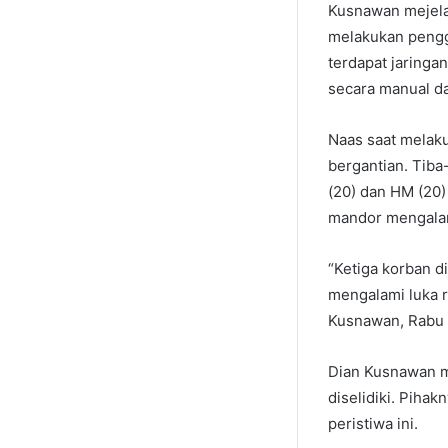
Kusnawan mejelas
melakukan pengg
terdapat jaringa
secara manual da
Naas saat melak
bergantian. Tiba
(20) dan HM (20)
mandor mengalami
“Ketiga korban d
mengalami luka r
Kusnawan, Rabu 
Dian Kusnawan m
diselidiki. Piha
peristiwa ini.