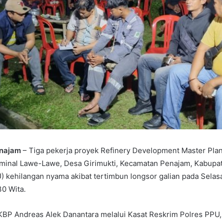
enajam
– Tiga pekerja proyek Refinery Development Master Plan
rminal Lawe-Lawe, Desa Girimukti, Kecamatan Penajam, Kabup
) kehilangan nyama akibat tertimbun longsor galian pada Selas
30 Wita.
KBP Andreas Alek Danantara melalui Kasat Reskrim Polres PPU