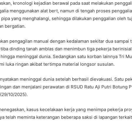
kan, kronologi kejadian berawal pada saat melakukan penggali
alia menggunakan alat bert, namun di tengah proses penggalia
n pipa yang menghalangi, sehingga dilakukan penggalian oleh tu
n bergatian.
ukan pengagilan manual dengan kedalaman sekitar dua sampai t
-tiba dinding tanah amblas dan menimbun tiga pekerja berinisia
 hingga meninggal dunia. Sedangkan satu korban lainnya Tri Mu
 luka ringan akibat tertimpa material longsor susulan.
inyatakan meninggal dunia setelah berhasil dievakuasi. Satu pek
ingan dan menjalani perawatan di RSUD Ratu Aji Putri Botung P
(29/10/2025).
enegaskan, kasus kecelakaan kerja yang menimpa pekerja pr
knya telah meminta keterangan beberapa saksi di lapangan terkai