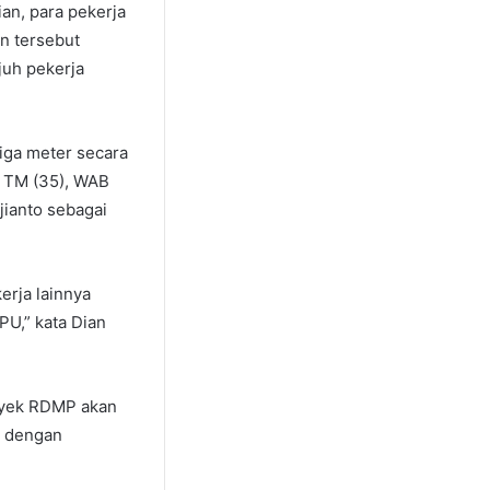
an, para pekerja
n tersebut
juh pekerja
iga meter secara
l TM (35), WAB
jianto sebagai
erja lainnya
PU,” kata Dian
oyek RDMP akan
t dengan