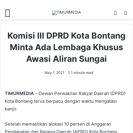
Menu
Switch
S
skin
fo
Komisi III DPRD Kota Bontang
Minta Ada Lembaga Khusus
Awasi Aliran Sungai
May 1, 2021
1 minute read
TIMURMEDIA
– Dewan Perwakilan Rakyat Daerah (DPRD)
Kota Bontang terus berpacu dengan waktu mengatasi
banjir.
Setelah memastikan alokasi 10 persen di Anggaran
Pendapatan dan Belanja Daerah (APBD) Kota Bontang,