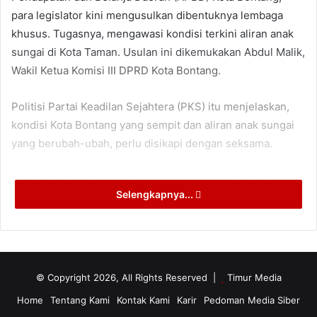
para legislator kini mengusulkan dibentuknya lembaga
khusus. Tugasnya, mengawasi kondisi terkini aliran anak
sungai di Kota Taman. Usulan ini dikemukakan Abdul Malik,
Wakil Ketua Komisi III DPRD Kota Bontang.
Politisi Partai Keadilan Sejahtera (PKS) itu menjelaskan,
kondisi Kota Bontang yang sempit dan aliran anak sungai
yang berubah-ubah, perlu disikapi dengan seksama.
Usulan lembaga baru untuk mengawasi kondisi terkini
Selengkapnya...
aliran anak sungai, adalah salahsatu opsi untuk
mengantisipasi banjir.
“Kalau ada lembaga khusus yang menangani ni, kinerja
Pemerintah Kota (Pemkot, Red.) Bontang juga akan lebih
© Copyright 2026, All Rights Reserved |
Timur Media
mudah,” katanya.
Home
Tentang Kami
Kontak Kami
Karir
Pedoman Media Siber