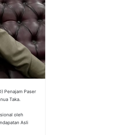
D) Penajam Paser
enua Taka.
sional oleh
dapatan Asli