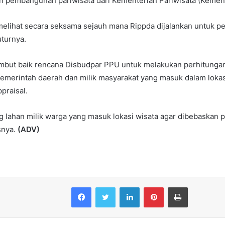
n pembangunan pariwisata dari Kementerian Pariwisata (Kemen
u melihat secara seksama sejauh mana Rippda dijalankan untuk
uturnya.
but baik rencana Disbudpar PPU untuk melakukan perhitungan
emerintah daerah dan milik masyarakat yang masuk dalam loka
praisal.
 lahan milik warga yang masuk lokasi wisata agar dibebaskan 
snya.
(ADV)
Facebook
Twitter
LinkedIn
Pinterest
Print