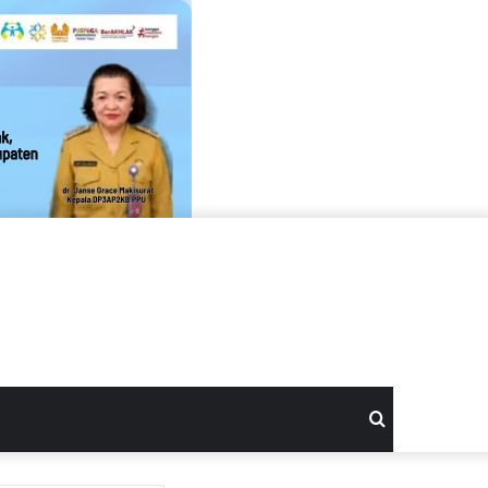
Search
for