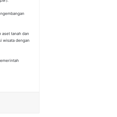
par).
 pengembangan
 aset tanah dan
si wisata dengan
pemerintah