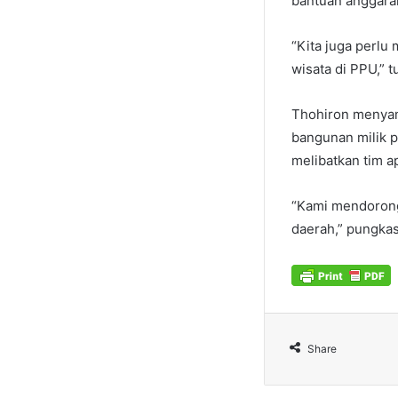
bantuan anggara
“Kita juga perl
wisata di PPU,” t
Thohiron menyam
bangunan milik p
melibatkan tim ap
“Kami mendorong
daerah,” pungka
Share