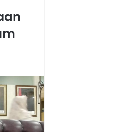
laan
lum