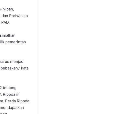
h-Nipah,
 dan Pariwisata
 PAD.
ksimalkan
lik pemerintah
 harus menjadi
ibebaskan,” kata
2 tentang
 Rippda ini
a. Perda Rippda
k mendapatkan