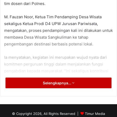
tim dosen dari Polnes.
M. Fauzan Noor, Ketua Tim Pendamping Desa Wisata
sekaligus Ketua Prodi D4 UPW Jurusan Pariwisata,
mengatakan, proses pendampingan kali ini dilakukan untuk
membawa Desa Wisata Sangkuliman ke tahap
pengembangan destinasi berbasis potensi lokal.
Ia menyatakan, kegiatan ini merupakan wujud nyata dari
komitmen perguruan tinggi dalam menjalankan fungsi
pengabdian kepada masyarakat. “Ini sekaligus kontribusi
nyata Polnes memajukan desa wisata di Kaltim,” ucapnya.
Selengkapnya...
Fauzan menegaskan, tujuan utama program ini adalah
menjadikan Iwak Basumap sebagai ikon kuliner Desa
Wisata Sangkuliman, sehingga mampu menjadi branding
kuliner lokal yang membanggakan.
© Copyright 2026, All Rights Reserved |
Timur Media