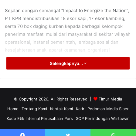
Sejalan dengan semangat “Impact to Energize the Nation”,
PT KPB mendistribusikan 18 ekor sapi, 17 ekor kambing,
serta 70 box daging kurban kepada berbagai kelompok
penerima manfaat, mulai dari masyarakat di sekitar wilayah
operasional, instansi pemerintah, lembaga sosial dan
kesejahteraan anak, aparat keamanan, organisasi
masyarakat, insan media, hingga serikat pekerja.
Selengkapnya...
Direktur Operasi PT KPB, Arafat Bayu Nugroho, menyebut
momentum Iduladha menjadi pengingat pentingnya nilai
berbagi, kepedulian, dan kebersamaan antara perusahaan
dengan masyarakat.
© Copyright 2026, All Rights Reserved |
Timur Media
Home
Tentang Kami
Kontak Kami
Karir
Pedoman Media Siber
“Alhamdulillah, tahun ini kami telah menyalurkan 35 ekor
Kode Etik Internal Perusahaan Pers
SOP Perlindungan Wartawan
hewan kurban, baik di Balikpapan maupun Penajam Paser
Utara,” ujarnya.