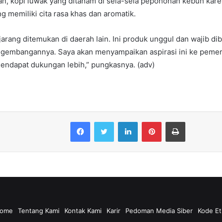
n, kopi luwak yang ditanam di sela-sela pepohonan kebun kare
ang memiliki cita rasa khas dan aromatik.
i jarang ditemukan di daerah lain. Ini produk unggul dan wajib di
ngembangannya. Saya akan menyampaikan aspirasi ini ke pemeri
endapat dukungan lebih,” pungkasnya. (adv)
Facebook
Twitter
LinkedIn
Pinterest
Print
ome
Tentang Kami
Kontak Kami
Karir
Pedoman Media Siber
Kode Et