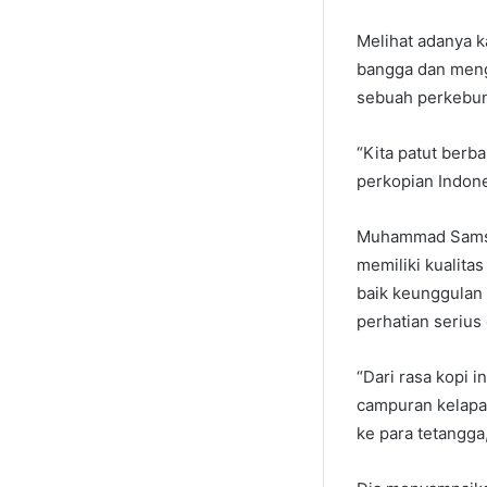
Melihat adanya k
bangga dan meng
sebuah perkebuna
“Kita patut berb
perkopian Indones
Muhammad Samsun
memiliki kualita
baik keunggulan 
perhatian seriu
“Dari rasa kopi 
campuran kelapa
ke para tetangga