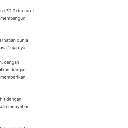
 (PDIP) itu turut
pu membangun
erhatian dunia
asa,” ujarnya.
m, dengan
aatkan dengan
a memberikan
ahit dengan
p dan menyebar