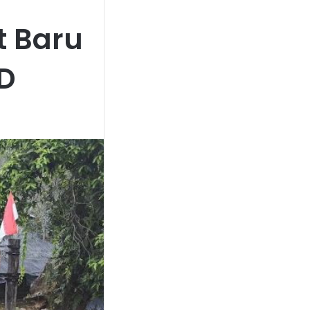
t Baru
D