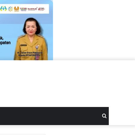
Search
for