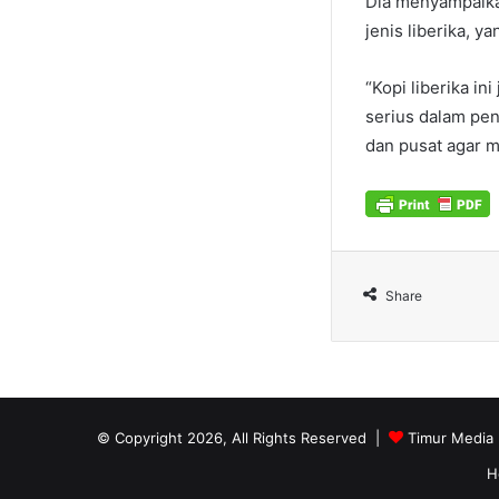
Dia menyampaika
jenis liberika, y
“Kopi liberika in
serius dalam pe
dan pusat agar m
Share
© Copyright 2026, All Rights Reserved |
Timur Media
H