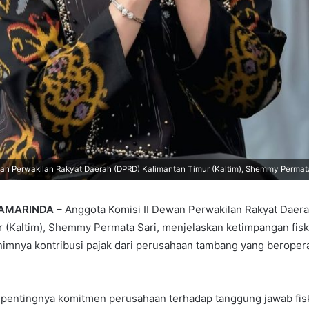
an Perwakilan Rakyat Daerah (DPRD) Kalimantan Timur (Kaltim), Shemmy Permata
SAMARINDA
– Anggota Komisi II Dewan Perwakilan Rakyat Daer
 (Kaltim), Shemmy Permata Sari, menjelaskan ketimpangan fiska
nimnya kontribusi pajak dari perusahaan tambang yang beroper
pentingnya komitmen perusahaan terhadap tanggung jawab fisk