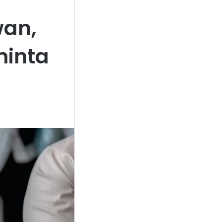
wan,
inta