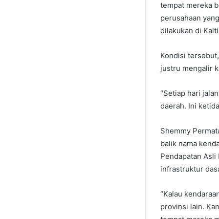
tempat mereka be
perusahaan yang 
dilakukan di Kalt
Kondisi tersebu
justru mengalir k
“Setiap hari jalan
daerah. Ini ketid
Shemmy Permata
balik nama kenda
Pendapatan Asli
infrastruktur das
“Kalau kendaraan
provinsi lain. Ka