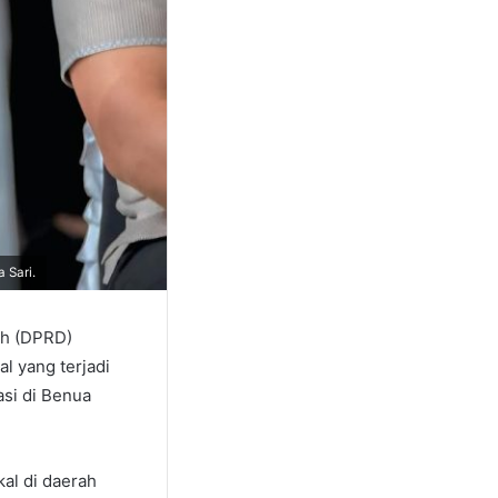
 Sari.
ah (DPRD)
l yang terjadi
asi di Benua
al di daerah