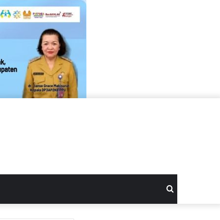
Search
for