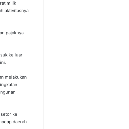
at milik
h aktivitasnya
an pajaknya
asuk ke luar
ini.
an melakukan
ningkatan
bangunan
isetor ke
erhadap daerah