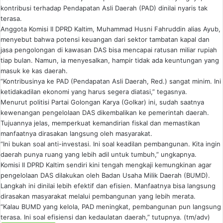
kontribusi terhadap Pendapatan Asli Daerah (PAD) dinilai nyaris tak
terasa.
Anggota Komisi II DPRD Kaltim, Muhammad Husni Fahruddin alias Ayub,
menyebut bahwa potensi keuangan dari sektor tambatan kapal dan
jasa pengolongan di kawasan DAS bisa mencapai ratusan miliar rupiah
tiap bulan. Namun, ia menyesalkan, hampir tidak ada keuntungan yang
masuk ke kas daerah.
“Kontribusinya ke PAD (Pendapatan Asli Daerah, Red.) sangat minim. Ini
ketidakadilan ekonomi yang harus segera diatasi,” tegasnya.
Menurut politisi Partai Golongan Karya (Golkar) ini, sudah saatnya
kewenangan pengelolaan DAS dikembalikan ke pemerintah daerah.
Tujuannya jelas, memperkuat kemandirian fiskal dan memastikan
manfaatnya dirasakan langsung oleh masyarakat.
“Ini bukan soal anti-investasi. Ini soal keadilan pembangunan. Kita ingin
daerah punya ruang yang lebih adil untuk tumbuh,” ungkapnya.
Komisi II DPRD Kaltim sendiri kini tengah mengkaji kemungkinan agar
pengelolaan DAS dilakukan oleh Badan Usaha Milik Daerah (BUMD).
Langkah ini dinilai lebih efektif dan efisien. Manfaatnya bisa langsung
dirasakan masyarakat melalui pembangunan yang lebih merata.
“Kalau BUMD yang kelola, PAD meningkat, pembangunan pun langsung
terasa. Ini soal efisiensi dan kedaulatan daerah,” tutupnya. (tm/adv)