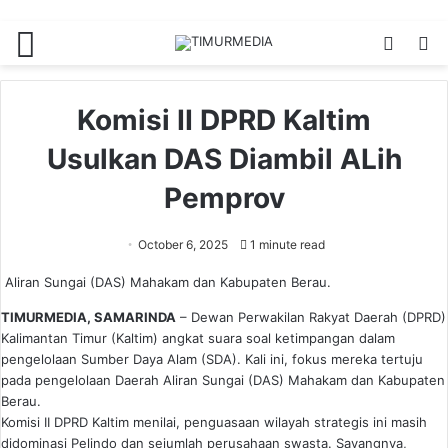
Menu
Switch
S
skin
fo
Komisi II DPRD Kaltim
Usulkan DAS Diambil ALih
Pemprov
October 6, 2025
1 minute read
Aliran Sungai (DAS) Mahakam dan Kabupaten Berau.
TIMURMEDIA, SAMARINDA
– Dewan Perwakilan Rakyat Daerah (DPRD)
Kalimantan Timur (Kaltim) angkat suara soal ketimpangan dalam
pengelolaan Sumber Daya Alam (SDA). Kali ini, fokus mereka tertuju
pada pengelolaan Daerah Aliran Sungai (DAS) Mahakam dan Kabupaten
Berau.
Komisi II DPRD Kaltim menilai, penguasaan wilayah strategis ini masih
didominasi Pelindo dan sejumlah perusahaan swasta. Sayangnya,