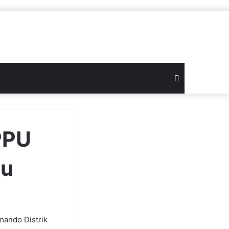
Search
for
PPU
pu
mando Distrik