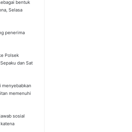
sebagai bentuk
ona, Selasa
ng penerima
ke Polsek
 Sepaku dan Sat
ni menyebabkan
litan memenuhi
awab sosial
 katena