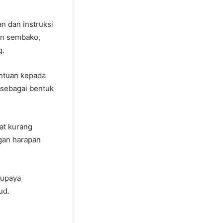
an dan instruksi
an sembako,
g.
ntuan kepada
 sebagai bentuk
at kurang
gan harapan
 upaya
ud.