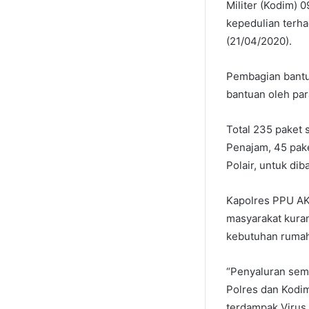
Militer (Kodim)
kepedulian terh
(21/04/2020).
Pembagian bantu
bantuan oleh par
Total 235 paket 
Penajam, 45 pak
Polair, untuk d
Kapolres PPU AK
masyarakat kura
kebutuhan rumah
“Penyaluran sem
Polres dan Kodi
terdampak Virus