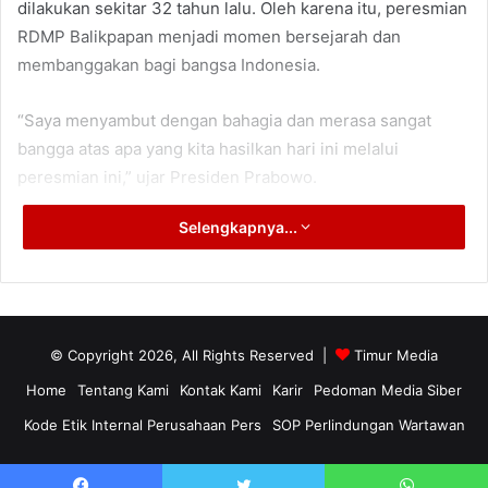
dilakukan sekitar 32 tahun lalu. Oleh karena itu, peresmian
RDMP Balikpapan menjadi momen bersejarah dan
membanggakan bagi bangsa Indonesia.
“Saya menyambut dengan bahagia dan merasa sangat
bangga atas apa yang kita hasilkan hari ini melalui
peresmian ini,” ujar Presiden Prabowo.
Selengkapnya...
Presiden juga menyampaikan apresiasi dan terima kasih
kepada seluruh pihak yang telah bekerja keras
mewujudkan proyek strategis nasional tersebut, mulai dari
para insinyur, pekerja, aparat keamanan, pemerintah
daerah, manajemen, hingga masyarakat Kalimantan Timur.
© Copyright 2026, All Rights Reserved |
Timur Media
Home
Tentang Kami
Kontak Kami
Karir
Pedoman Media Siber
“Ini adalah prestasi yang sangat penting bagi negara dan
Kode Etik Internal Perusahaan Pers
SOP Perlindungan Wartawan
bangsa,” tegasnya.
Menurut Presiden Prabowo, selain ketahanan pangan,