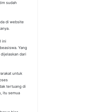
tim sudah
da di website
tanya.
 ini
beasiswa. Yang
dijelaskan dari
arakat untuk
oses
dak tertuang di
h, itu semua