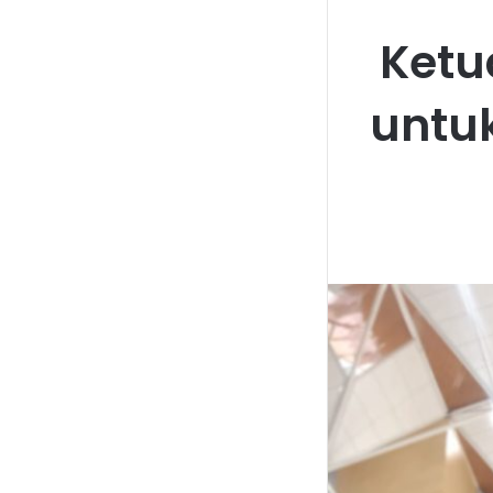
Ketua
untu