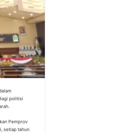
 dalam
gi politisi
arah.
ikan Pemprov
, setiap tahun