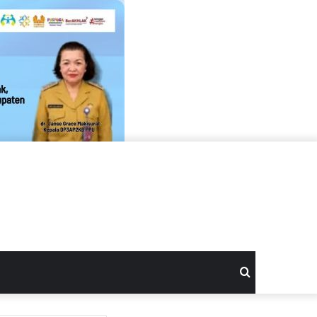
Search
for