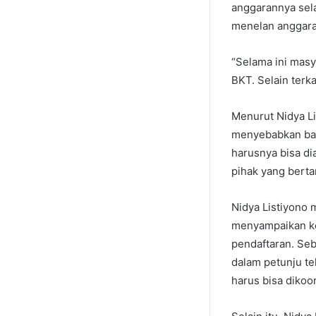
anggarannya sela
menelan anggaran
“Selama ini mas
BKT. Selain terk
Menurut Nidya Li
menyebabkan ban
harusnya bisa di
pihak yang bert
Nidya Listiyono 
menyampaikan ke
pendaftaran. Seb
dalam petunju te
harus bisa dikoor