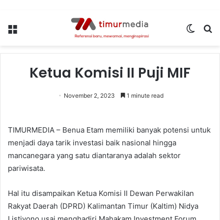
Menu
Switch
S
skin
fo
Ketua Komisi II Puji MIF
November 2, 2023
1 minute read
TIMURMEDIA – Benua Etam memiliki banyak potensi untuk
menjadi daya tarik investasi baik nasional hingga
mancanegara yang satu diantaranya adalah sektor
pariwisata.
Hal itu disampaikan Ketua Komisi II Dewan Perwakilan
Rakyat Daerah (DPRD) Kalimantan Timur (Kaltim) Nidya
Listiyono usai menghadiri Mahakam Investment Forum