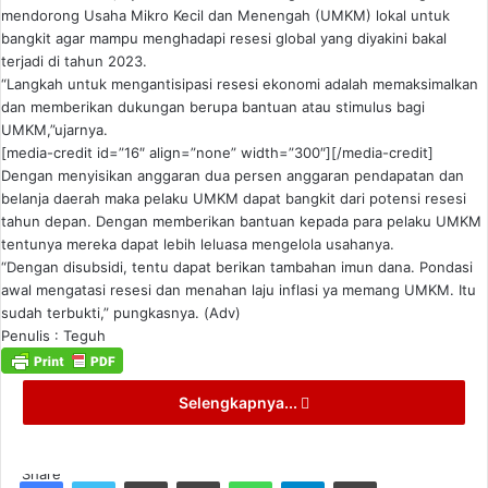
mendorong Usaha Mikro Kecil dan Menengah (UMKM) lokal untuk
bangkit agar mampu menghadapi resesi global yang diyakini bakal
terjadi di tahun 2023.
“Langkah untuk mengantisipasi resesi ekonomi adalah memaksimalkan
dan memberikan dukungan berupa bantuan atau stimulus bagi
UMKM,”ujarnya.
[media-credit id=”16″ align=”none” width=”300″]
[/media-credit]
Dengan menyisikan anggaran dua persen anggaran pendapatan dan
belanja daerah maka pelaku UMKM dapat bangkit dari potensi resesi
tahun depan. Dengan memberikan bantuan kepada para pelaku UMKM
tentunya mereka dapat lebih leluasa mengelola usahanya.
“Dengan disubsidi, tentu dapat berikan tambahan imun dana. Pondasi
awal mengatasi resesi dan menahan laju inflasi ya memang UMKM. Itu
sudah terbukti,” pungkasnya. (Adv)
Penulis : Teguh
Selengkapnya...
Share
Facebook
Twitter
LinkedIn
Pinterest
WhatsApp
Telegram
Print