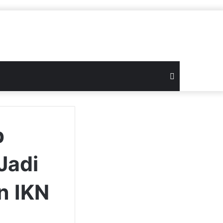
Search
for
p
Jadi
n IKN