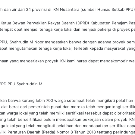
h dan air dari 34 provinsi di IKN Nusantara (sumber Humas Setkab PPU)
 Ketua Dewan Perwakilan Rakyat Daerah (DPRD) Kabupaten Penajam Pas
tempat dpat menjadi tenaga kerja lokal dan menjadi pekerja di proyek 
.
PPU, Syahrudin M Noor mengatakan bahwa dengan adanya proyek pem
pat mengutamakan tenaga kerja lokal, terlebih kepada masyarakat yang 
ahaan yang mengerjakan proyek IKN kami harap dapat mengakomodir warg
DPRD PPU Syahruddin M
skan bahwa kurang lebih 700 warga setempat telah mengikuti pelatihan
 alat berat dari pemerintah pusat dan mereka telah mengantongi sertifik
n warga lokal yang telah memiliki sertifikasi tersebut dapat diprioritas
ang telah bersertifikasi belum mendapatkan pekerjaan dalam proyek IKN
ga lokal yang telah mengikuti pelatihan dan mendapatkan sertifikat dap
liki Peraturan Daerah (Perda) Nomor 8 Tahun 2018 tentang perlindun