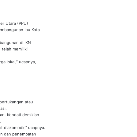
er Utara (PPU)
pembangunan Ibu Kota
bangunan di IKN
telah memiliki
a lokal,” ucapnya,
 pertukangan atau
asi.
kan. Kendati demikian
.
at diakomodir,” ucapnya.
gan dan penempatan