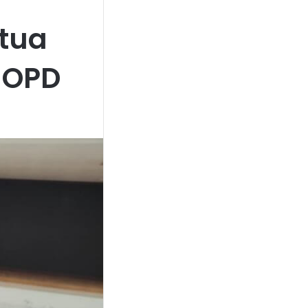
etua
 OPD