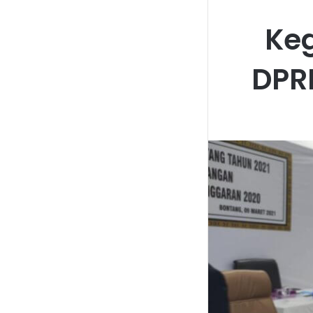
Keg
DPR