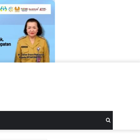
Search
for