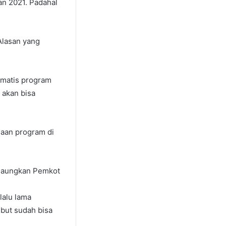
n 2021. Padahal
Alasan yang
omatis program
 akan bisa
naan program di
igaungkan Pemkot
lalu lama
but sudah bisa