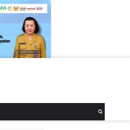
Search
for