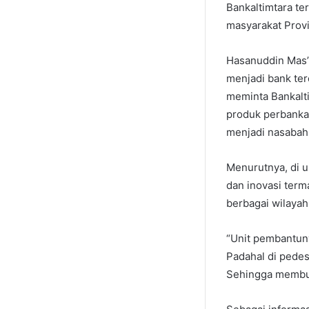
Bankaltimtara t
masyarakat Provin
Hasanuddin Mas’u
menjadi bank ter
meminta Bankalt
produk perbanka
menjadi nasabah 
Menurutnya, di u
dan inovasi term
berbagai wilayah 
“Unit pembantuny
Padahal di pedes
Sehingga membut