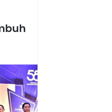
p
umbuh