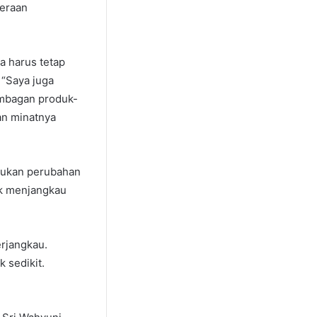
teraan
a harus tetap
 “Saya juga
embagan produk-
an minatnya
akukan perubahan
ak menjangkau
erjangkau.
 sedikit.