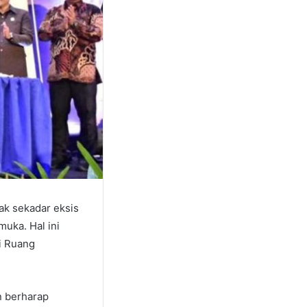
ak sekadar eksis
uka. Hal ini
di Ruang
n berharap