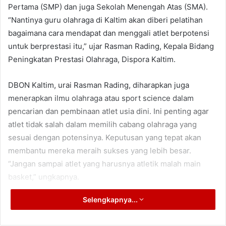
Pertama (SMP) dan juga Sekolah Menengah Atas (SMA).
“Nantinya guru olahraga di Kaltim akan diberi pelatihan
bagaimana cara mendapat dan menggali atlet berpotensi
untuk berprestasi itu,” ujar Rasman Rading, Kepala Bidang
Peningkatan Prestasi Olahraga, Dispora Kaltim.
DBON Kaltim, urai Rasman Rading, diharapkan juga
menerapkan ilmu olahraga atau sport science dalam
pencarian dan pembinaan atlet usia dini. Ini penting agar
atlet tidak salah dalam memilih cabang olahraga yang
sesuai dengan potensinya. Keputusan yang tepat akan
membantu mereka meraih sukses yang lebih besar.
“Jangan sampai atlet yang harusnya atletik malah main
basket,” ungkapnya.
Selengkapnya...
Sebagai informasi, DBON Kaltim saat ini menaungi 14
cabang olahraga, termasuk bulutangkis, angkat besi, panjat