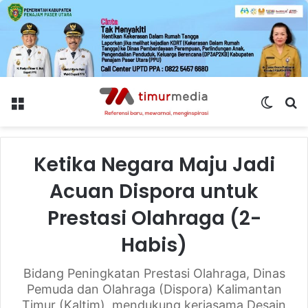
Menu
Switch
S
skin
fo
Ketika Negara Maju Jadi
Acuan Dispora untuk
Prestasi Olahraga (2-
Habis)
Bidang Peningkatan Prestasi Olahraga, Dinas
Pemuda dan Olahraga (Dispora) Kalimantan
Timur (Kaltim), mendukung kerjasama Desain