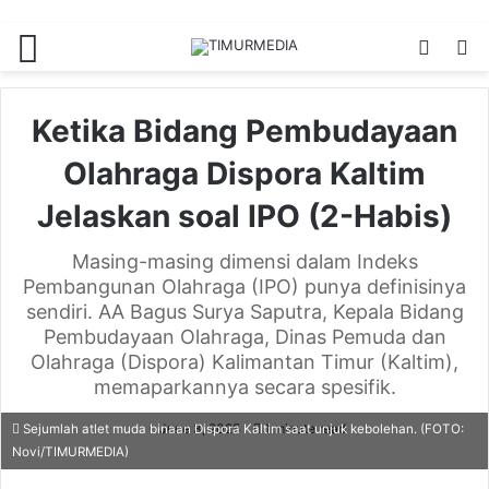
Menu
Switch
S
skin
fo
Ketika Bidang Pembudayaan
Olahraga Dispora Kaltim
Jelaskan soal IPO (2-Habis)
Masing-masing dimensi dalam Indeks
Pembangunan Olahraga (IPO) punya definisinya
sendiri. AA Bagus Surya Saputra, Kepala Bidang
Pembudayaan Olahraga, Dinas Pemuda dan
Olahraga (Dispora) Kalimantan Timur (Kaltim),
memaparkannya secara spesifik.
June 3, 2025
1 minute read
Sejumlah atlet muda binaan Dispora Kaltim saat unjuk kebolehan. (FOTO:
Novi/TIMURMEDIA)