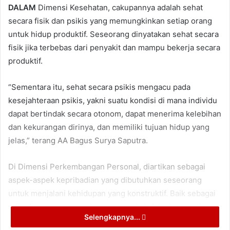
DALAM
Dimensi Kesehatan, cakupannya adalah sehat
secara fisik dan psikis yang memungkinkan setiap orang
untuk hidup produktif. Seseorang dinyatakan sehat secara
fisik jika terbebas dari penyakit dan mampu bekerja secara
produktif.
“Sementara itu, sehat secara psikis mengacu pada
kesejahteraan psikis, yakni suatu kondisi di mana individu
dapat bertindak secara otonom, dapat menerima kelebihan
dan kekurangan dirinya, dan memiliki tujuan hidup yang
jelas,” terang AA Bagus Surya Saputra.
Di Dimensi Perkembangan Personal, diartikan sebagai
aspek-aspek kepribadian yang dibutuhkan seseorang
untuk menjalani kehidupan yang konstruktif. Baik sebagai
pribadi maupun anggota masyararakat. Ada dua aspek
Selengkapnya...
yang diukur dalam perkembangan personal, yakni resilien