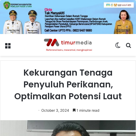
Menu
Switch
S
skin
fo
Kekurangan Tenaga
Penyuluh Perikanan,
Optimalkan Potensi Laut
October 3, 2024
1 minute read