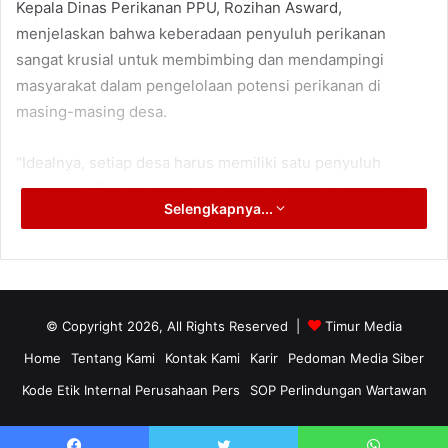
Kepala Dinas Perikanan PPU, Rozihan Asward,
menjelaskan bahwa keberadaan penyuluh perikanan
sangat krusial untuk membimbing dan mendampingi
masyarakat dalam pengelolaan potensi perikanan di
masing-masing desa.
“Idealnya, setiap desa harus memiliki satu penyuluh
perikanan. Dengan demikian, mereka dapat memberikan
Selengkapnya...
bimbingan dalam budidaya perikanan dan membantu
operasi pasar,” ujar Rozihan.
Namun, keterbatasan jumlah penyuluh menjadi kendala
yang signifikan. Saat ini, dengan hanya enam penyuluh
© Copyright 2026, All Rights Reserved |
Timur Media
yang tersedia, sulit untuk memberikan dukungan yang
Home
Tentang Kami
Kontak Kami
Karir
Pedoman Media Siber
memadai kepada masyarakat.
Kode Etik Internal Perusahaan Pers
SOP Perlindungan Wartawan
“Maunya kami, untuk penyuluh ini setiap satu desa satu
orang, karena peran mereka sangat besar,” imbuhnya.