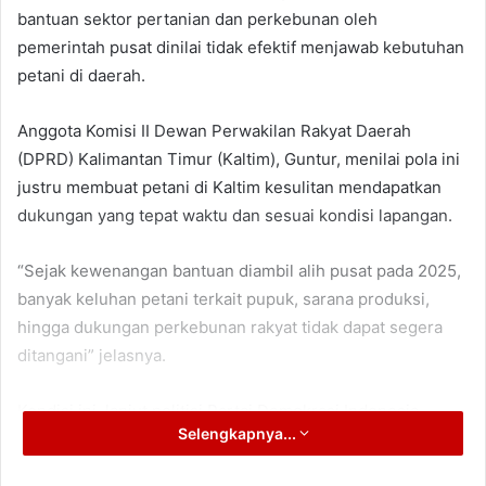
bantuan sektor pertanian dan perkebunan oleh
pemerintah pusat dinilai tidak efektif menjawab kebutuhan
petani di daerah.
Anggota Komisi II Dewan Perwakilan Rakyat Daerah
(DPRD) Kalimantan Timur (Kaltim), Guntur, menilai pola ini
justru membuat petani di Kaltim kesulitan mendapatkan
dukungan yang tepat waktu dan sesuai kondisi lapangan.
“Sejak kewenangan bantuan diambil alih pusat pada 2025,
banyak keluhan petani terkait pupuk, sarana produksi,
hingga dukungan perkebunan rakyat tidak dapat segera
ditangani” jelasnya.
Kondisi ini, lanjut politisi Partai Demokrasi Indonesia
Selengkapnya...
Perjuangan (PDIP) ini menimbulkan ketimpangan serta
keterlambatan penyaluran bantuan.