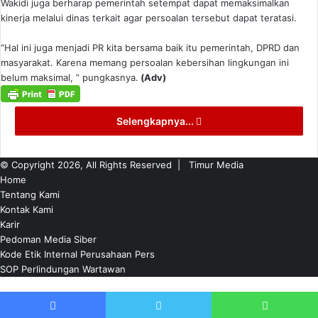
Wakidi juga berharap pemerintah setempat dapat memaksimalkan
kinerja melalui dinas terkait agar persoalan tersebut dapat teratasi.
“Hal ini juga menjadi PR kita bersama baik itu pemerintah, DPRD dan
masyarakat. Karena memang persoalan kebersihan lingkungan ini
belum maksimal, ” pungkasnya.
(Adv)
Selengkapnya...
© Copyright 2026, All Rights Reserved |
Timur Media
Home
Tentang Kami
Kontak Kami
Karir
Pedoman Media Siber
Kode Etik Internal Perusahaan Pers
SOP Perlindungan Wartawan
Back