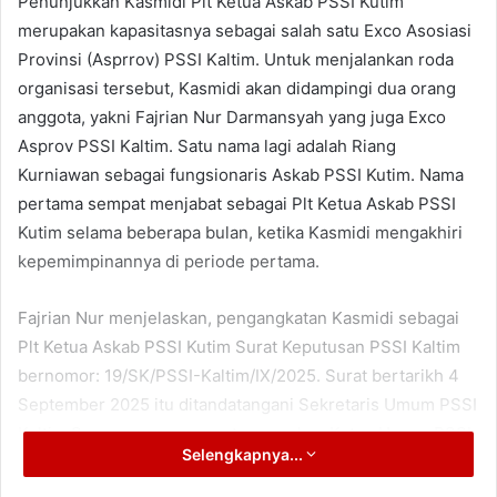
Penunjukkan Kasmidi Plt Ketua Askab PSSI Kutim
merupakan kapasitasnya sebagai salah satu Exco Asosiasi
Provinsi (Asprrov) PSSI Kaltim. Untuk menjalankan roda
organisasi tersebut, Kasmidi akan didampingi dua orang
anggota, yakni Fajrian Nur Darmansyah yang juga Exco
Asprov PSSI Kaltim. Satu nama lagi adalah Riang
Kurniawan sebagai fungsionaris Askab PSSI Kutim. Nama
pertama sempat menjabat sebagai Plt Ketua Askab PSSI
Kutim selama beberapa bulan, ketika Kasmidi mengakhiri
kepemimpinannya di periode pertama.
Fajrian Nur menjelaskan, pengangkatan Kasmidi sebagai
Plt Ketua Askab PSSI Kutim Surat Keputusan PSSI Kaltim
bernomor: 19/SK/PSSI-Kaltim/IX/2025. Surat bertarikh 4
September 2025 itu ditandatangani Sekretaris Umum PSSI
Kaltim Supono yang mengatasnamakan Ketua Umum PSSI
Selengkapnya...
Kaltim HM Said Amin.