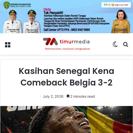
Menu
Switch
S
skin
fo
Kasihan Senegal Kena
Comeback Belgia 3-2
July 2, 2026
2 minutes read